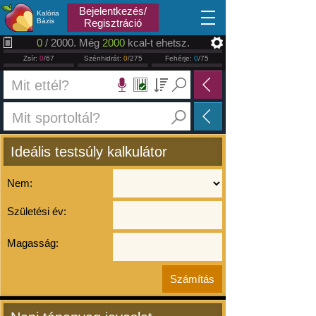
2026.08.07
Bejelentkezés/
Kalória
Bázis
Regisztráció
0
/ 2000. Még
2000
kcal-t ehetsz.
Zsír:
0
/67
Szénhidrát:
0
/275
Fehérje:
0
/75
Ideális testsúly kalkulátor
Nem:
Születési év:
Magasság: