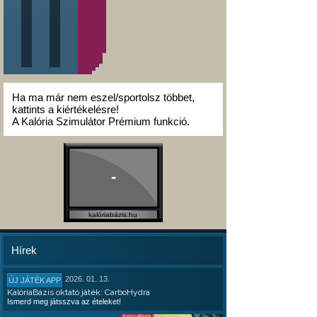
Ha ma már nem eszel/sportolsz többet,
kattints a kiértékelésre!
A Kalória Szimulátor Prémium funkció.
-
kalóriabázis.hu
Hírek
2026. 01. 13.
ÚJ JÁTÉK APP
KalóriaBázis oktató játék: CarboHydra
Ismerd meg játsszva az ételeket!