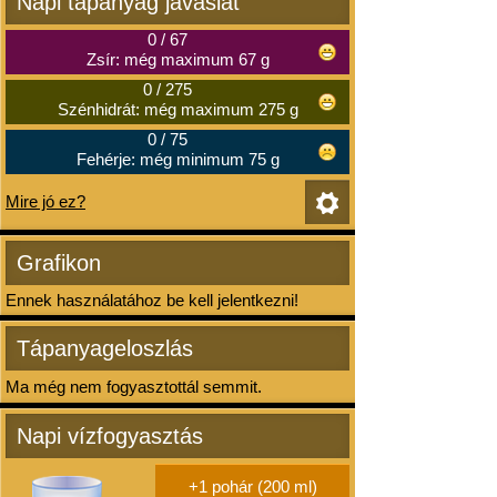
Napi tápanyag javaslat
0
/
67
Zsír: még maximum 67 g
0
/
275
Szénhidrát: még maximum 275 g
0
/
75
Fehérje: még minimum 75 g
Mire jó ez?
Grafikon
Ennek használatához be kell jelentkezni!
Tápanyageloszlás
Ma még nem fogyasztottál semmit.
Napi vízfogyasztás