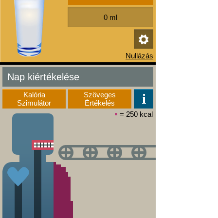
Nap kiértékelése
Kalória
Szöveges
Szimulátor
Értékelés