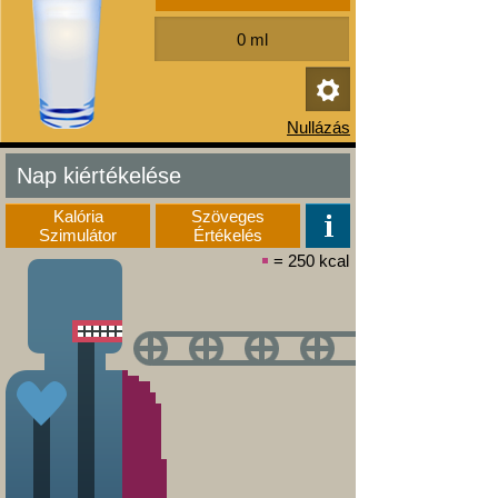
Nap kiértékelése
Kalória
Szöveges
Szimulátor
Értékelés