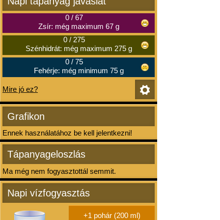
Napi tápanyag javaslat
0
/
67
Zsír: még maximum 67 g
0
/
275
Szénhidrát: még maximum 275 g
0
/
75
Fehérje: még minimum 75 g
Mire jó ez?
Grafikon
Ennek használatához be kell jelentkezni!
Tápanyageloszlás
Ma még nem fogyasztottál semmit.
Napi vízfogyasztás