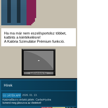
Ha ma már nem eszel/sportolsz többet,
kattints a kiértékelésre!
A Kalória Szimulátor Prémium funkció.
-
kalóriabázis.hu
Hírek
2026. 01. 13.
ÚJ JÁTÉK APP
KalóriaBázis oktató játék: CarboHydra
Ismerd meg játsszva az ételeket!