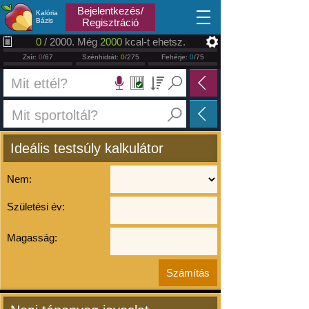
2026.08.08
Bejelentkezés/
Kalória
Bázis
Regisztráció
0
/ 2000. Még
2000
kcal-t ehetsz.
Zsír:
0
/67
Szénhidrát:
0
/275
Fehérje:
0
/75
Ideális testsúly kalkulátor
Nem:
Születési év:
Magasság: