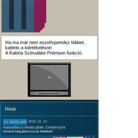
Ha ma már nem eszel/sportolsz többet,
kattints a kiértékelésre!
A Kalória Szimulátor Prémium funkció.
-
kalóriabázis.hu
Hírek
2026. 01. 13.
ÚJ JÁTÉK APP
KalóriaBázis oktató játék: CarboHydra
Ismerd meg játsszva az ételeket!