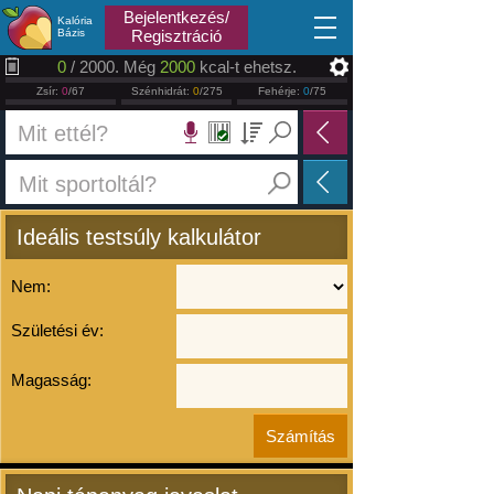
2026.08.09
Bejelentkezés/
Kalória
Bázis
Regisztráció
0
/ 2000. Még
2000
kcal-t ehetsz.
Zsír:
0
/67
Szénhidrát:
0
/275
Fehérje:
0
/75
Ideális testsúly kalkulátor
Nem:
Születési év:
Magasság: