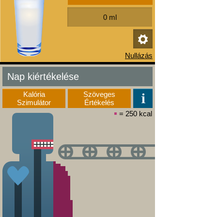
Nap kiértékelése
Kalória
Szöveges
Szimulátor
Értékelés