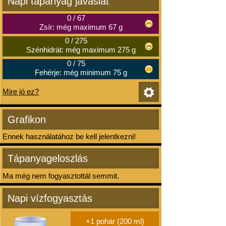
Napi tápanyag javaslat
0
/
67
Zsír: még maximum 67 g
0
/
275
Szénhidrát: még maximum 275 g
0
/
75
Fehérje: még minimum 75 g
Mire jó ez?
Grafikon
Ennek használatához be kell jelentkezni!
Tápanyageloszlás
Ma még nem fogyasztottál semmit.
Napi vízfogyasztás