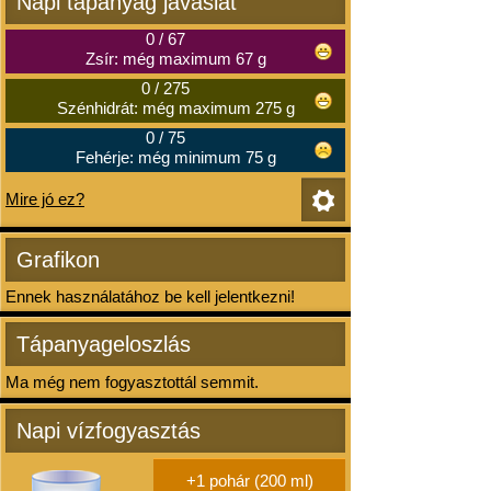
Napi tápanyag javaslat
0
/
67
Zsír: még maximum 67 g
0
/
275
Szénhidrát: még maximum 275 g
0
/
75
Fehérje: még minimum 75 g
Mire jó ez?
Grafikon
Ennek használatához be kell jelentkezni!
Tápanyageloszlás
Ma még nem fogyasztottál semmit.
Napi vízfogyasztás