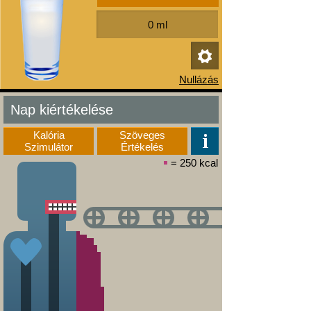
Nap kiértékelése
Kalória
Szöveges
Szimulátor
Értékelés