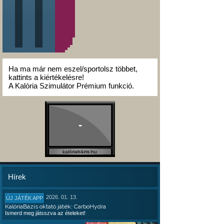
Ha ma már nem eszel/sportolsz többet,
kattints a kiértékelésre!
A Kalória Szimulátor Prémium funkció.
-
kalóriabázis.hu
Hírek
2026. 01. 13.
ÚJ JÁTÉK APP
KalóriaBázis oktató játék: CarboHydra
Ismerd meg játsszva az ételeket!