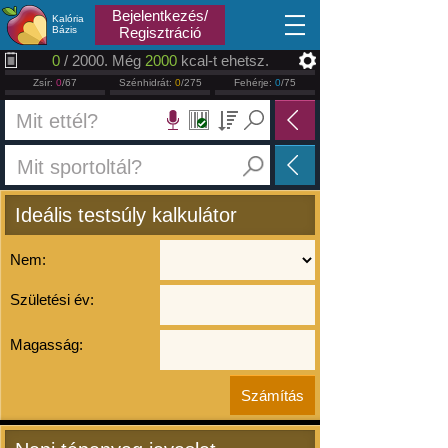
2026.08.07
Bejelentkezés/
Kalória
Bázis
Regisztráció
0
/ 2000. Még
2000
kcal-t ehetsz.
Zsír:
0
/67
Szénhidrát:
0
/275
Fehérje:
0
/75
Ideális testsúly kalkulátor
Nem:
Születési év:
Magasság: