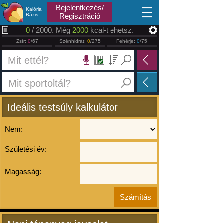
2026.08.08
Bejelentkezés/
Kalória
Bázis
Regisztráció
0
/ 2000. Még
2000
kcal-t ehetsz.
Zsír:
0
/67
Szénhidrát:
0
/275
Fehérje:
0
/75
Ideális testsúly kalkulátor
Nem:
Születési év:
Magasság: