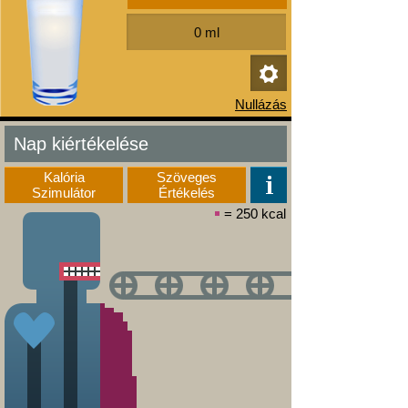
Nap kiértékelése
Kalória
Szöveges
Szimulátor
Értékelés