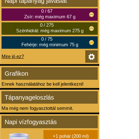
Napi tápanyag javaslat
0
/
67
Zsír: még maximum 67 g
0
/
275
Szénhidrát: még maximum 275 g
0
/
75
Fehérje: még minimum 75 g
Mire jó ez?
Grafikon
Ennek használatához be kell jelentkezni!
Tápanyageloszlás
Ma még nem fogyasztottál semmit.
Napi vízfogyasztás