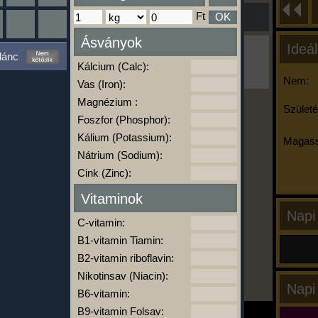
Ft
OK
Ásványok
Ideál
Ha ma már nem eszel/sportolsz többet,
lánc
kattints a kiértékelésre!
Kálcium (Calc):
A Kalória Szimulátor Prémium funkció.
Nem:
Vas (Iron):
Magnézium :
Születé
Foszfor (Phosphor):
-
Kálium (Potassium):
Magass
Nátrium (Sodium):
Cink (Zinc):
kalóriabázis.hu
Vitaminok
Napi
C-vitamin:
B1-vitamin Tiamin:
B2-vitamin riboflavin:
Nikotinsav (Niacin):
Napi
B6-vitamin:
B9-vitamin Folsav: