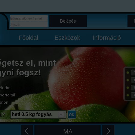
Belépés
Főoldal
Eszközök
Információ
égetsz el, mint
gyni fogsz!
élodat
portoltál
onon
i?
heti 0.5 kg fogyás
MA