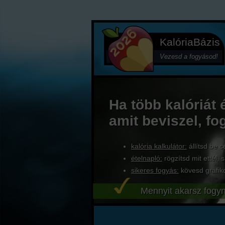
KalóriaBázis
Vezesd a fogyásod!
Ha több kalóriát 
amit beviszel, fo
kalória kalkulátor:
állítsd be c
ételnapló:
rögzítsd mit ettél, s
sikeres fogyás:
kövesd grafik
Mennyit akarsz fogyn