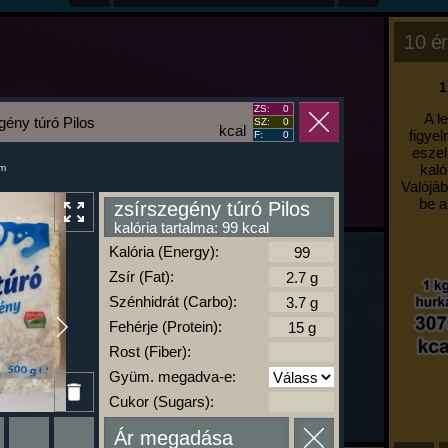
10 ér
1
ZS:
0
A l
gény túró Pilos
SZ:
0
kcal
figyel
F:
0
eszel
kaló
um
Valójáb
be a
zsírszegény túró Pilos
kalória tartalma: 99 kcal
Kalória (Energy):
Zsír (Fat):
Szénhidrát (Carbo):
Fehérje (Protein):
Rost (Fiber):
Gyüm. megadva-e:
Cukor (Sugars):
Ár megadása