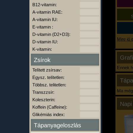
B12-vitamin:
A-vitamin RAE:
S
A-vitamin IU:
E-vitamin :
D-vitamin (D2+D3):
Mire jó 
D-vitamin IU:
K-vitamin:
Graf
Zsírok
Ennek ha
Telített zsírsav:
Egysz. telítetlen:
Tápa
Többsz. telitetlen:
Ma még 
Transzzsír:
Koleszterin:
Napi
Koffein (Caffeine):
Glikémiás index:
Tápanyageloszlás