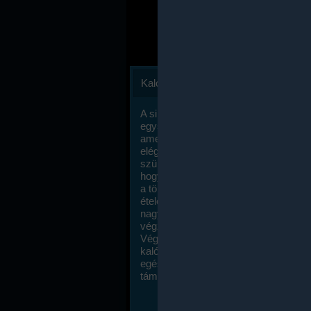
Kalóriaszámlálás
A sikeres fogyás titka valójában igen
egyszerű: égess több energiát, mint
amennyit beviszel. Természetesen e
elég nagy fegyelemre és akaraterőre
szükség, de meglepődve fogod tapasz
hogy a kalóriaszámolás mennyire ru
a többi diétához képest. Itt nincsenek ti
ételek és a megengedett kalóriabevite
nagymértékben növelheted ha testmo
végzel.
Végül, de nem utolsó sorban, a
kalóriaszámolás módszerét a legtöbb
egészségügyi szakorvos ajánlja és
támogatja.
To