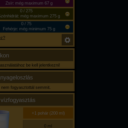
Zsír: még maximum 67 g
0
/
275
zénhidrát: még maximum 275 g
0
/
75
Fehérje: még minimum 75 g
ez?
ikon
sználatához be kell jelentkezni!
nyageloszlás
nem fogyasztottál semmit.
 vízfogyasztás