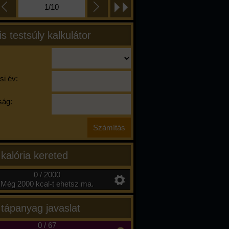
1/10
is testsúly kalkulátor
si év:
ág:
 kalória kereted
0 / 2000
Még 2000 kcal-t ehetsz ma.
 tápanyag javaslat
0
/
67