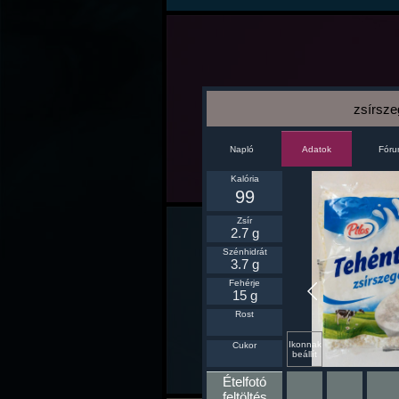
zsírsze
Napló
Fór
Adatok
Kalória
99
Zsír
2.7 g
Szénhidrát
3.7 g
Fehérje
15 g
Rost
Ikonnak
Cukor
beállít
Ételfotó
feltöltés