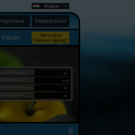
Magyar
Regisztráció
Elfelejtett jelszó
Mit nyújt a
Fórum
Prémium tagság?
Tagok összfogyása:
kg
Ma bevitt összkcal:
kcal
Mai napon aktív tagok:
fő
Kereshető ételek:
db