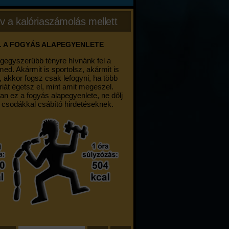
v a kalóriaszámolás mellett
. A FOGYÁS ALAPEGYENLETE
egegyszerűbb tényre hívnánk fel a
med. Akármit is sportolsz, akármit is
, akkor fogsz csak lefogyni, ha több
riát égetsz el, mint amit megeszel.
an ez a fogyás alapegyenlete, ne dőlj
 csodákkal csábító hirdetéseknek.