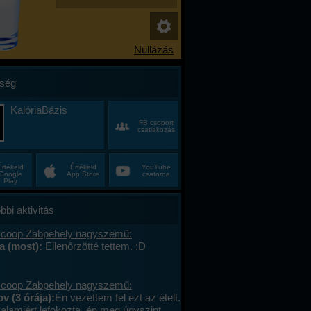
ség
KalóriaBázis
FB csoport
csatlakozás
Értékeld
Értékeld
YouTube
Google
App Store
csatorna
Play
bbi aktivitás
 coop Zabpehely nagyszemű:
na (most):
Ellenőrzötté tettem. :D
 coop Zabpehely nagyszemű:
v (3 órája):
Én vezettem fel ezt az ételt.
valamiért lefokozta, én meg úgyszint