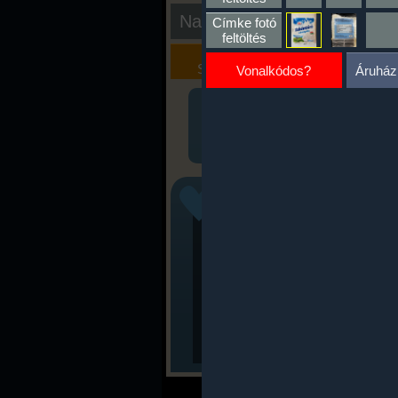
Nap kiértékelése
Címke fotó
feltöltés
Kalória
Szöveges
Szimulátor
Értékelés
Vonalkódos?
Áruház