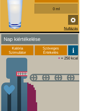
Nap kiértékelése
Kalória
Szöveges
Szimulátor
Értékelés