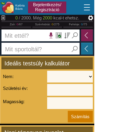
2026.08.08
Bejelentkezés/
Kalória
Bázis
Regisztráció
0
/ 2000. Még
2000
kcal-t ehetsz.
Zsír:
0
/67
Szénhidrát:
0
/275
Fehérje:
0
/75
Ideális testsúly kalkulátor
Nem:
Születési év:
Magasság: