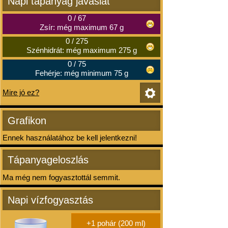
Napi tápanyag javaslat
0
/
67
Zsír: még maximum 67 g
0
/
275
Szénhidrát: még maximum 275 g
0
/
75
Fehérje: még minimum 75 g
Mire jó ez?
Grafikon
Ennek használatához be kell jelentkezni!
Tápanyageloszlás
Ma még nem fogyasztottál semmit.
Napi vízfogyasztás