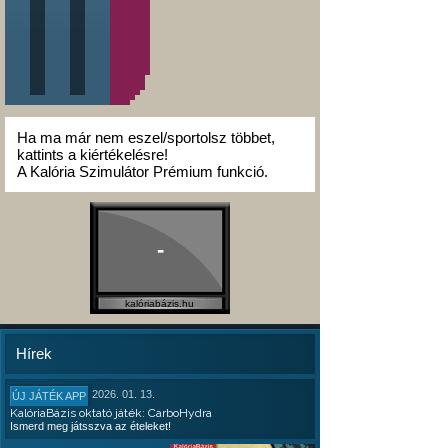
Ha ma már nem eszel/sportolsz többet,
kattints a kiértékelésre!
A Kalória Szimulátor Prémium funkció.
-
kalóriabázis.hu
Hírek
2026. 01. 13.
ÚJ JÁTÉK APP
KalóriaBázis oktató játék: CarboHydra
Ismerd meg játsszva az ételeket!