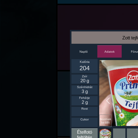
Zott tej
Napló
Fór
Adatok
Kalória
204
Zsír
20 g
Szénhidrát
3 g
Fehérje
2 g
Rost
Ikonnak
Cukor
beállít
Ételfotó
feltöltés