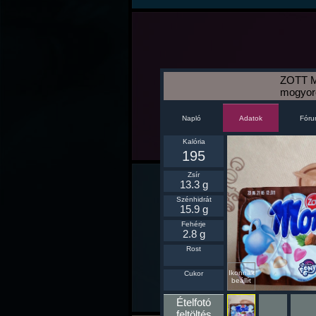
ZOTT M
mogyoró
Napló
Fór
Adatok
Kalória
195
Zsír
13.3 g
Szénhidrát
15.9 g
Fehérje
2.8 g
Rost
Ikonnak
Cukor
beállít
Ételfotó
feltöltés