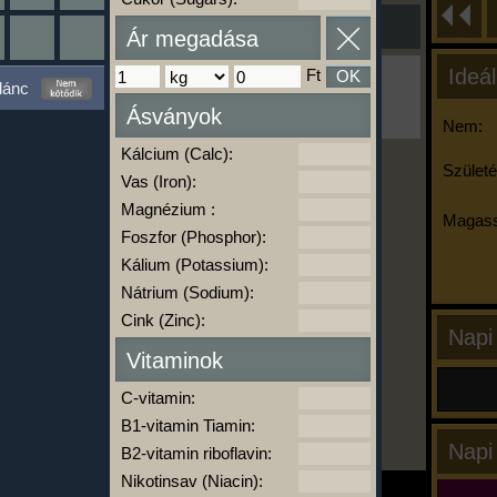
Ár megadása
Ideál
Ft
OK
Ha ma már nem eszel/sportolsz többet,
lánc
kattints a kiértékelésre!
Ásványok
A Kalória Szimulátor Prémium funkció.
Nem:
Kálcium (Calc):
Születé
Vas (Iron):
-
Magnézium :
Magass
Foszfor (Phosphor):
Kálium (Potassium):
kalóriabázis.hu
Nátrium (Sodium):
Cink (Zinc):
Napi
Vitaminok
C-vitamin:
B1-vitamin Tiamin:
Napi
B2-vitamin riboflavin:
Nikotinsav (Niacin):