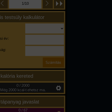
1/10
is testsúly kalkulátor
si év:
ág:
 kalória kereted
0 / 2000
Még 2000 kcal-t ehetsz ma.
 tápanyag javaslat
0
/
67