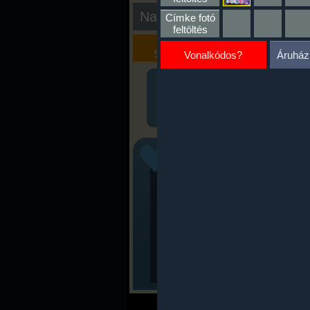
Nap kiértékelése
Címke fotó
feltöltés
Kalória
Szöveges
Szimulátor
Értékelés
Vonalkódos?
Áruház