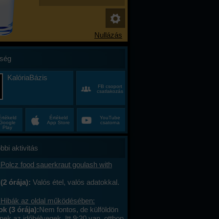
ség
KalóriaBázis
FB csoport
csatlakozás
Értékeld
Értékeld
YouTube
Google
App Store
csatorna
Play
bbi aktivitás
Polcz food sauerkraut goulash with
(2 órája):
Valós étel, valós adatokkal.
 Hibák az oldal működésében:
 (3 órája):
Nem fontos, de külföldön
ek az időbélyegek. Itt 9:20 van, otthon