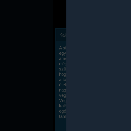
Kalóriaszámlálás
A sikeres fogyás titka valójában igen
egyszerű: égess több energiát, mint
amennyit beviszel. Természetesen e
elég nagy fegyelemre és akaraterőre
szükség, de meglepődve fogod tapasz
hogy a kalóriaszámolás mennyire ru
a többi diétához képest. Itt nincsenek ti
ételek és a megengedett kalóriabevite
nagymértékben növelheted ha testmo
végzel.
Végül, de nem utolsó sorban, a
kalóriaszámolás módszerét a legtöbb
egészségügyi szakorvos ajánlja és
támogatja.
To