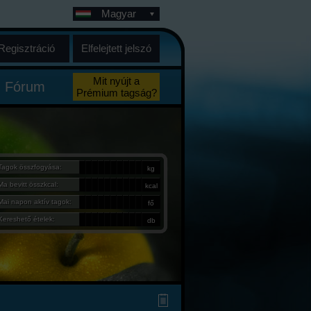
Magyar
Regisztráció
Elfelejtett jelszó
Mit nyújt a
Fórum
Prémium tagság?
Tagok összfogyása:
kg
Ma bevitt összkcal:
kcal
Mai napon aktív tagok:
fő
Kereshető ételek:
db