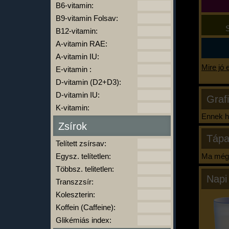
B6-vitamin:
B9-vitamin Folsav:
S
B12-vitamin:
A-vitamin RAE:
A-vitamin IU:
Mire jó 
E-vitamin :
D-vitamin (D2+D3):
D-vitamin IU:
Graf
K-vitamin:
Ennek ha
Zsírok
Tápa
Telített zsírsav:
Egysz. telítetlen:
Ma még 
Többsz. telitetlen:
Napi
Transzzsír:
Koleszterin:
Koffein (Caffeine):
Glikémiás index: