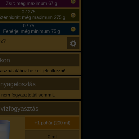
Zsír: még maximum 67 g
0
/
275
zénhidrát: még maximum 275 g
0
/
75
Fehérje: még minimum 75 g
ez?
ikon
sználatához be kell jelentkezni!
nyageloszlás
nem fogyasztottál semmit.
 vízfogyasztás