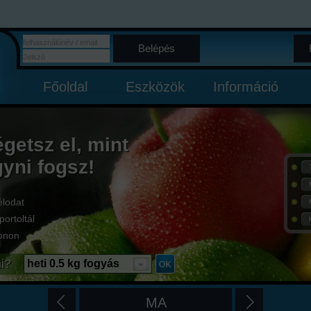
Belépés
Főoldal
Eszközök
Információ
égetsz el, mint
gyni fogsz!
élodat
portoltál
onon
i?
heti 0.5 kg fogyás
MA