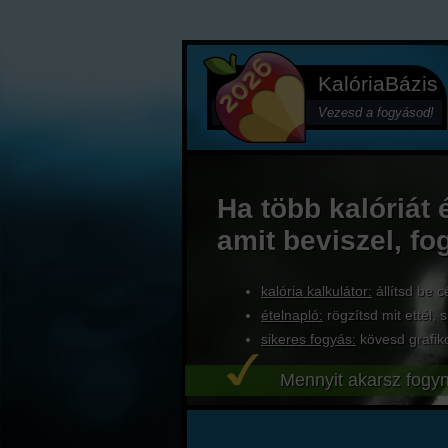
KalóriaBázis
Vezesd a fogyásod!
Ha több kalóriát 
amit beviszel, fo
kalória kalkulátor:
állítsd be c
ételnapló:
rögzítsd mit ettél, s
sikeres fogyás:
kövesd grafik
Mennyit akarsz fogyn