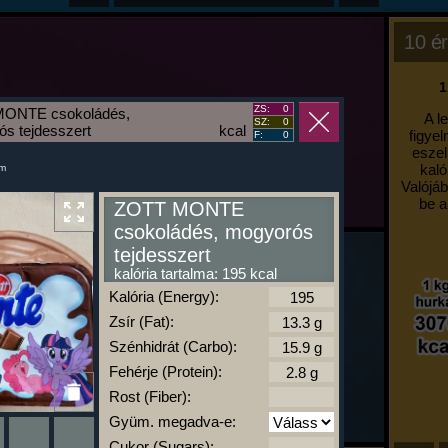
10 ér
1
ZS:
0
ONTE csokoládés,
A l
SZ:
0
s tejdesszert
kcal
figyel
F:
0
eszel
kaló
um
Valójáb
be a
ZOTT MONTE
csokoládés, mogyorós
tejdesszert
kalória tartalma: 195 kcal
Kalória (Energy):
Zsír (Fat):
Szénhidrát (Carbo):
Fehérje (Protein):
Rost (Fiber):
Gyüm. megadva-e:
Cukor (Sugars):