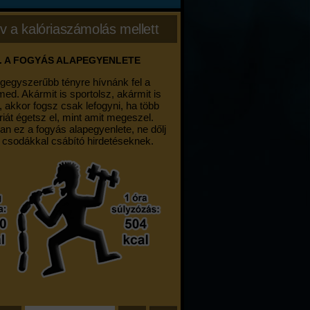
v a kalóriaszámolás mellett
. A FOGYÁS ALAPEGYENLETE
egegyszerűbb tényre hívnánk fel a
med. Akármit is sportolsz, akármit is
, akkor fogsz csak lefogyni, ha több
riát égetsz el, mint amit megeszel.
an ez a fogyás alapegyenlete, ne dőlj
 csodákkal csábító hirdetéseknek.