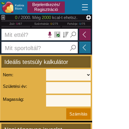
2026.08.07
Bejelentkezés/
Kalória
Bázis
Regisztráció
0
/ 2000. Még
2000
kcal-t ehetsz.
Zsír:
0
/67
Szénhidrát:
0
/275
Fehérje:
0
/75
Ideális testsúly kalkulátor
Nem:
Születési év:
Magasság: