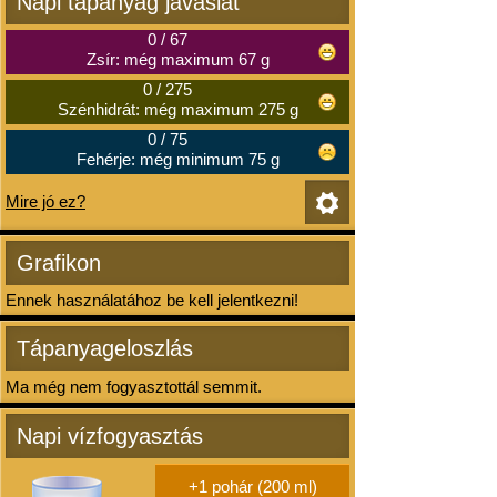
Napi tápanyag javaslat
0
/
67
Zsír: még maximum 67 g
0
/
275
Szénhidrát: még maximum 275 g
0
/
75
Fehérje: még minimum 75 g
Mire jó ez?
Grafikon
Ennek használatához be kell jelentkezni!
Tápanyageloszlás
Ma még nem fogyasztottál semmit.
Napi vízfogyasztás