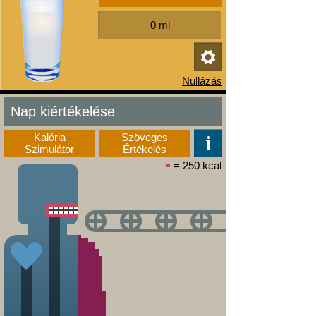
Nap kiértékelése
Kalória
Szöveges
Szimulátor
Értékelés