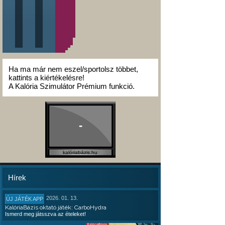
Ha ma már nem eszel/sportolsz többet,
kattints a kiértékelésre!
A Kalória Szimulátor Prémium funkció.
-
kalóriabázis.hu
Hírek
2026. 01. 13.
ÚJ JÁTÉK APP
KalóriaBázis oktató játék: CarboHydra
Ismerd meg játsszva az ételeket!