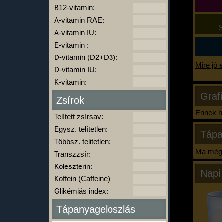
B12-vitamin:
A-vitamin RAE:
S
A-vitamin IU:
E-vitamin :
D-vitamin (D2+D3):
Mire jó 
D-vitamin IU:
K-vitamin:
Graf
Zsírok
Ennek ha
Telített zsírsav:
Egysz. telítetlen:
Tápa
Többsz. telitetlen:
Ma még 
Transzzsír:
Koleszterin:
Napi
Koffein (Caffeine):
Glikémiás index:
Tápanyageloszlás