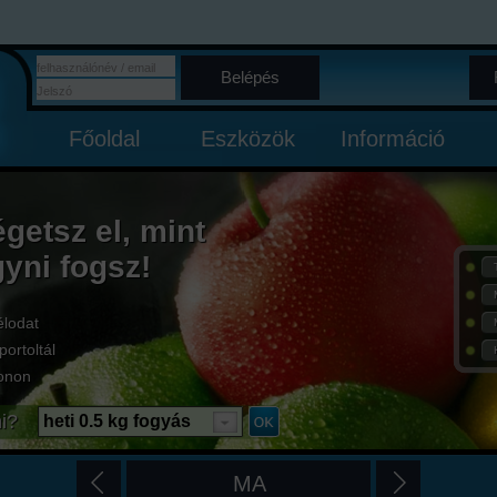
Belépés
Főoldal
Eszközök
Információ
égetsz el, mint
gyni fogsz!
élodat
portoltál
onon
i?
heti 0.5 kg fogyás
MA