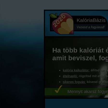
KalóriaBázis
Vezesd a fogyásod!
Ha több kalóriát 
amit beviszel, fo
kalória kalkulátor:
állítsd be c
ételnapló:
rögzítsd mit ettél, s
sikeres fogyás:
kövesd grafik
Mennyit akarsz fogyn