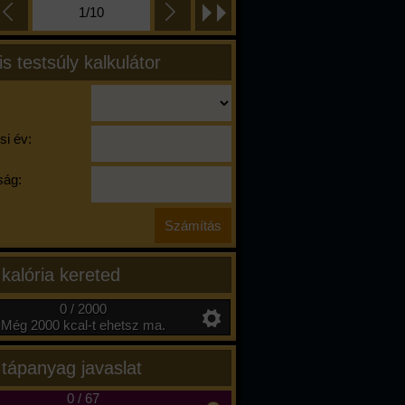
1/10
is testsúly kalkulátor
si év:
ág:
 kalória kereted
0 / 2000
Még 2000 kcal-t ehetsz ma.
 tápanyag javaslat
0
/
67