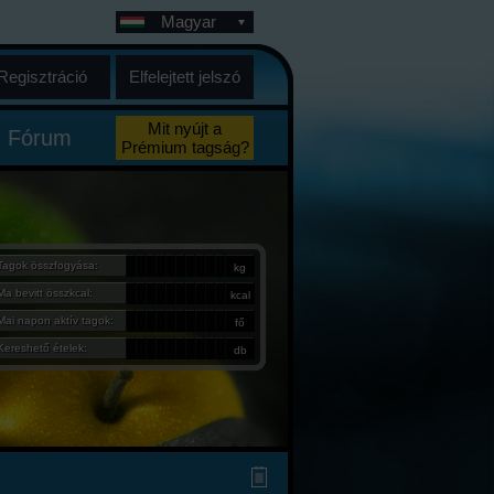
Magyar
Regisztráció
Elfelejtett jelszó
Mit nyújt a
Fórum
Prémium tagság?
Tagok összfogyása:
kg
Ma bevitt összkcal:
kcal
Mai napon aktív tagok:
fő
Kereshető ételek:
db