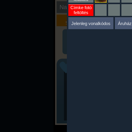
Nap kiértékelése
Címke fotó
feltöltés
Kalória
Szöveges
Szimulátor
Értékelés
Jelenleg vonalkódos
Áruház