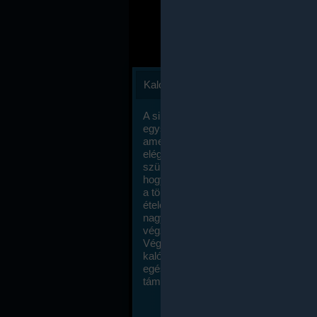
Kalóriaszámlálás
A sikeres fogyás titka valójában igen
egyszerű: égess több energiát, mint
amennyit beviszel. Természetesen e
elég nagy fegyelemre és akaraterőre
szükség, de meglepődve fogod tapasz
hogy a kalóriaszámolás mennyire ru
a többi diétához képest. Itt nincsenek ti
ételek és a megengedett kalóriabevite
nagymértékben növelheted ha testmo
végzel.
Végül, de nem utolsó sorban, a
kalóriaszámolás módszerét a legtöbb
egészségügyi szakorvos ajánlja és
támogatja.
To