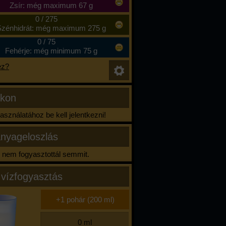
Zsír: még maximum 67 g
0
/
275
zénhidrát: még maximum 275 g
0
/
75
Fehérje: még minimum 75 g
ez?
ikon
sználatához be kell jelentkezni!
nyageloszlás
nem fogyasztottál semmit.
 vízfogyasztás