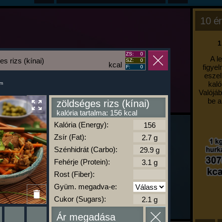
10 ér
1
ZS:
0
A l
s rizs (kínai)
SZ:
0
kcal
figyel
F:
0
eszel
kaló
um
Valójáb
be a
zöldséges rizs (kínai)
kalória tartalma: 156 kcal
Kalória (Energy):
Zsír (Fat):
Szénhidrát (Carbo):
Fehérje (Protein):
Rost (Fiber):
Gyüm. megadva-e:
Cukor (Sugars):
Ár megadása