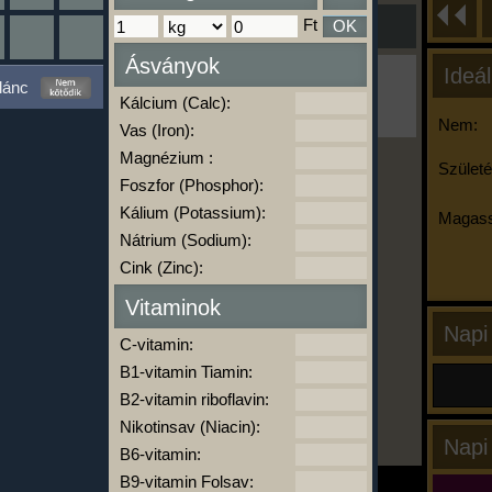
Ft
OK
Ásványok
Ideál
Ha ma már nem eszel/sportolsz többet,
lánc
kattints a kiértékelésre!
Kálcium (Calc):
A Kalória Szimulátor Prémium funkció.
Nem:
Vas (Iron):
Magnézium :
Születé
Foszfor (Phosphor):
-
Kálium (Potassium):
Magass
Nátrium (Sodium):
Cink (Zinc):
kalóriabázis.hu
Vitaminok
Napi
C-vitamin:
B1-vitamin Tiamin:
B2-vitamin riboflavin:
Nikotinsav (Niacin):
Napi
B6-vitamin:
B9-vitamin Folsav: