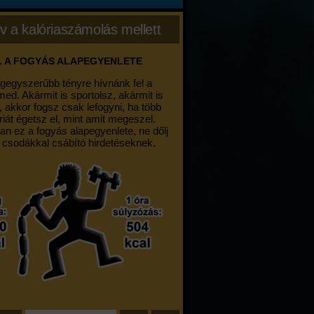
v a kalóriaszámolás mellett
. A FOGYÁS ALAPEGYENLETE
egegyszerűbb tényre hívnánk fel a
med. Akármit is sportolsz, akármit is
, akkor fogsz csak lefogyni, ha több
riát égetsz el, mint amit megeszel.
an ez a fogyás alapegyenlete, ne dőlj
 csodákkal csábító hirdetéseknek.