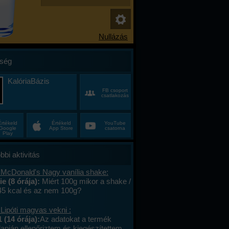
ség
KalóriaBázis
FB csoport
csatlakozás
Értékeld
Értékeld
YouTube
Google
App Store
csatorna
Play
bbi aktivitás
 McDonald's Nagy vanília shake:
e (8 órája):
Miért 100g mikor a shake /
45 kcal és az nem 100g?
Lipóti magvas vekni :
 (14 órája):
Az adatokat a termék
apján ellenőriztem és kiegészítettem.