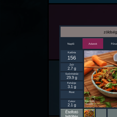
zöldsége
Napló
Fór
Adatok
Kalória
156
Zsír
2.7 g
Szénhidrát
29.9 g
Fehérje
3.1 g
Rost
Ikonnak
Cukor
beállít
2.1 g
Ételfotó
feltöltés