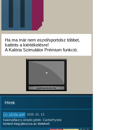
Ha ma már nem eszel/sportolsz többet,
kattints a kiértékelésre!
A Kalória Szimulátor Prémium funkció.
-
kalóriabázis.hu
Hírek
2026. 01. 13.
ÚJ JÁTÉK APP
KalóriaBázis oktató játék: CarboHydra
Ismerd meg játsszva az ételeket!