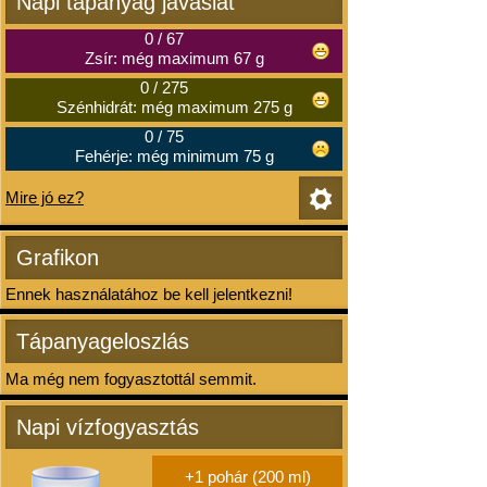
Napi tápanyag javaslat
0
/
67
Zsír: még maximum 67 g
0
/
275
Szénhidrát: még maximum 275 g
0
/
75
Fehérje: még minimum 75 g
Mire jó ez?
Grafikon
Ennek használatához be kell jelentkezni!
Tápanyageloszlás
Ma még nem fogyasztottál semmit.
Napi vízfogyasztás