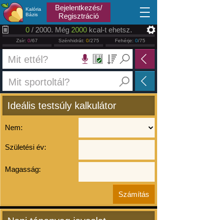
2026.08.10
Bejelentkezés/
Kalória
Bázis
Regisztráció
0
/ 2000. Még
2000
kcal-t ehetsz.
Zsír:
0
/67
Szénhidrát:
0
/275
Fehérje:
0
/75
Ideális testsúly kalkulátor
Nem:
Születési év:
Magasság: