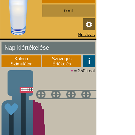
Nap kiértékelése
Kalória
Szöveges
Szimulátor
Értékelés