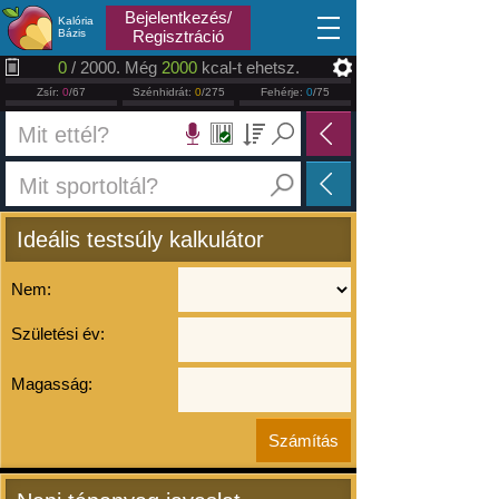
2026.08.10
Bejelentkezés/
Kalória
Bázis
Regisztráció
0
/ 2000. Még
2000
kcal-t ehetsz.
Zsír:
0
/67
Szénhidrát:
0
/275
Fehérje:
0
/75
Ideális testsúly kalkulátor
Nem:
Születési év:
Magasság: