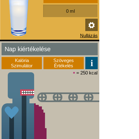
Nap kiértékelése
Kalória
Szöveges
Szimulátor
Értékelés