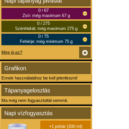
Napi tápanyag javaslat
0
/
67
Zsír: még maximum 67 g
0
/
275
Szénhidrát: még maximum 275 g
0
/
75
Fehérje: még minimum 75 g
Mire jó ez?
Grafikon
Ennek használatához be kell jelentkezni!
Tápanyageloszlás
Ma még nem fogyasztottál semmit.
Napi vízfogyasztás