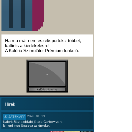
Ha ma már nem eszel/sportolsz többet,
kattints a kiértékelésre!
A Kalória Szimulátor Prémium funkció.
-
kalóriabázis.hu
Hírek
2026. 01. 13.
ÚJ JÁTÉK APP
KalóriaBázis oktató játék: CarboHydra
Ismerd meg játsszva az ételeket!