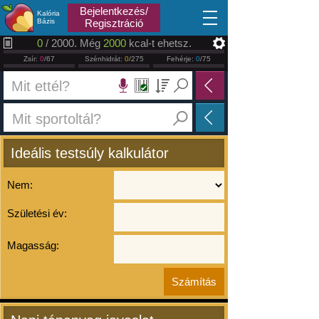
2026.08.07
Bejelentkezés/
Kalória
Bázis
Regisztráció
0
/ 2000. Még
2000
kcal-t ehetsz.
Zsír:
0
/67
Szénhidrát:
0
/275
Fehérje:
0
/75
Ideális testsúly kalkulátor
Nem:
Születési év:
Magasság: