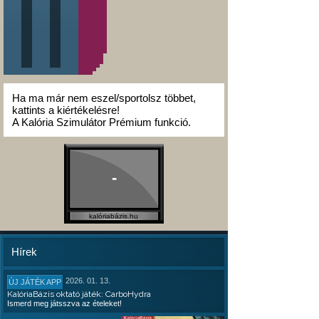
Ha ma már nem eszel/sportolsz többet,
kattints a kiértékelésre!
A Kalória Szimulátor Prémium funkció.
-
kalóriabázis.hu
Hírek
2026. 01. 13.
ÚJ JÁTÉK APP
KalóriaBázis oktató játék: CarboHydra
Ismerd meg játsszva az ételeket!