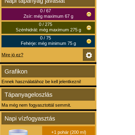
Napi tápanyag javaslat
0
/
67
Zsír: még maximum 67 g
0
/
275
Szénhidrát: még maximum 275 g
0
/
75
Fehérje: még minimum 75 g
Mire jó ez?
Grafikon
Ennek használatához be kell jelentkezni!
Tápanyageloszlás
Ma még nem fogyasztottál semmit.
Napi vízfogyasztás