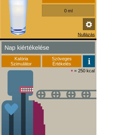
Nap kiértékelése
Kalória
Szöveges
Szimulátor
Értékelés