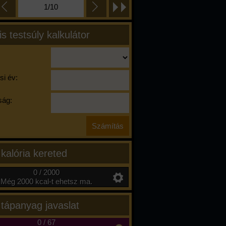
1/10
is testsúly kalkulátor
si év:
ág:
 kalória kereted
0 / 2000
Még 2000 kcal-t ehetsz ma.
 tápanyag javaslat
0
/
67