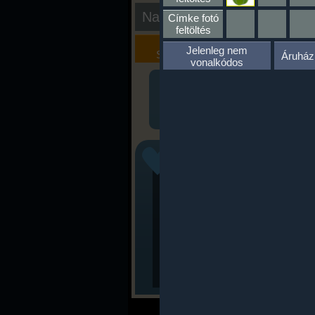
Nap kiértékelése
Címke fotó
feltöltés
Kalória
Szöveges
Jelenleg nem
Szimulátor
Értékelés
Áruház
vonalkódos