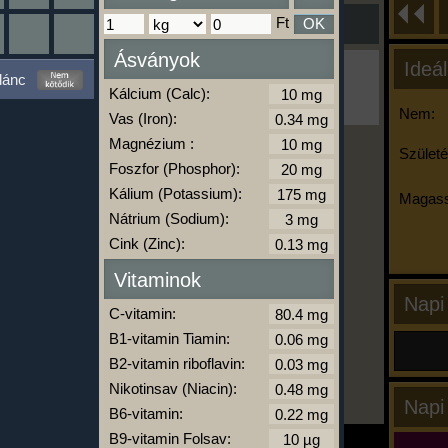
Ft
OK
Ásványok
Ideál
Ha ma már nem eszel/sportolsz többet,
lánc
kattints a kiértékelésre!
Kálcium (Calc):
A Kalória Szimulátor Prémium funkció.
Nem:
Vas (Iron):
Magnézium :
Születé
Foszfor (Phosphor):
-
Kálium (Potassium):
Magass
Nátrium (Sodium):
Cink (Zinc):
kalóriabázis.hu
Vitaminok
Napi
C-vitamin:
B1-vitamin Tiamin:
B2-vitamin riboflavin:
Nikotinsav (Niacin):
Napi
B6-vitamin:
B9-vitamin Folsav: