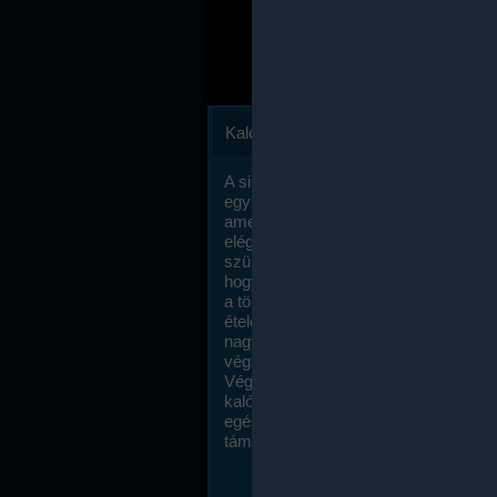
Kalóriaszámlálás
A sikeres fogyás titka valójában igen
egyszerű: égess több energiát, mint
amennyit beviszel. Természetesen e
elég nagy fegyelemre és akaraterőre
szükség, de meglepődve fogod tapasz
hogy a kalóriaszámolás mennyire ru
a többi diétához képest. Itt nincsenek ti
ételek és a megengedett kalóriabevite
nagymértékben növelheted ha testmo
végzel.
Végül, de nem utolsó sorban, a
kalóriaszámolás módszerét a legtöbb
egészségügyi szakorvos ajánlja és
támogatja.
To