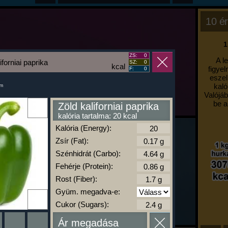
10 ér
1
ZS:
0
A l
iforniai paprika
SZ:
0
kcal
figyel
F:
0
eszel
kaló
um
Valójáb
be a
Zöld kaliforniai paprika
kalória tartalma: 20 kcal
Kalória (Energy):
Zsír (Fat):
Szénhidrát (Carbo):
Fehérje (Protein):
Rost (Fiber):
Gyüm. megadva-e:
Cukor (Sugars):
Ár megadása