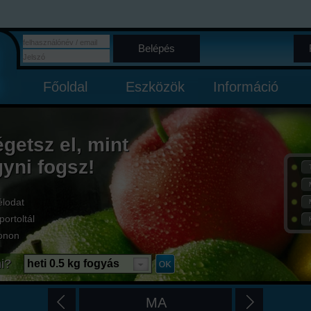
Belépés
Főoldal
Eszközök
Információ
égetsz el, mint
gyni fogsz!
élodat
portoltál
onon
i?
heti 0.5 kg fogyás
MA