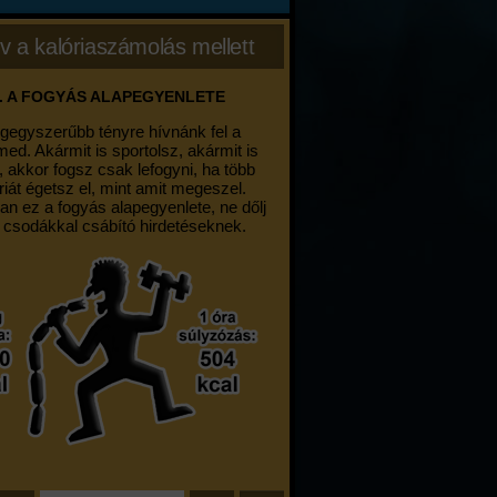
v a kalóriaszámolás mellett
. A FOGYÁS ALAPEGYENLETE
egegyszerűbb tényre hívnánk fel a
med. Akármit is sportolsz, akármit is
, akkor fogsz csak lefogyni, ha több
riát égetsz el, mint amit megeszel.
an ez a fogyás alapegyenlete, ne dőlj
 csodákkal csábító hirdetéseknek.