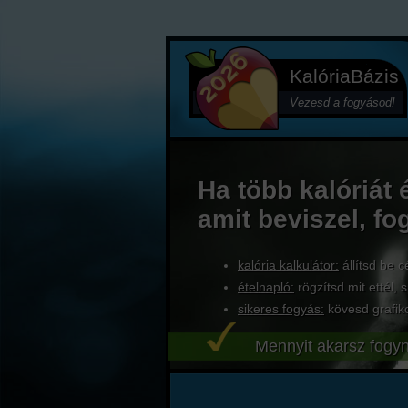
KalóriaBázis
Vezesd a fogyásod!
Ha több kalóriát 
amit beviszel, fo
kalória kalkulátor:
állítsd be c
ételnapló:
rögzítsd mit ettél, s
sikeres fogyás:
kövesd grafik
Mennyit akarsz fogyn