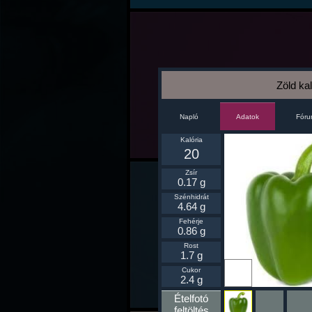
Zöld kal
Napló
Fór
Adatok
Kalória
20
Zsír
0.17 g
Szénhidrát
4.64 g
Fehérje
0.86 g
Rost
1.7 g
Ikonnak
Cukor
beállít
2.4 g
Ételfotó
feltöltés