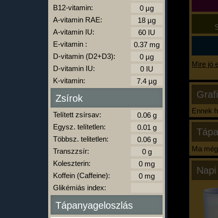
B12-vitamin:
A-vitamin RAE:
S
A-vitamin IU:
E-vitamin :
D-vitamin (D2+D3):
Mire jó 
D-vitamin IU:
K-vitamin:
Graf
Zsírok
Ennek ha
Telített zsírsav:
Egysz. telítetlen:
Tápa
Többsz. telitetlen:
Ma még 
Transzzsír:
Koleszterin:
Napi
Koffein (Caffeine):
Glikémiás index:
Tápanyageloszlás