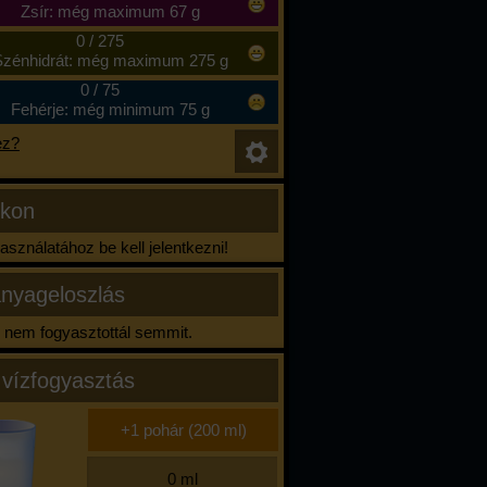
Zsír: még maximum 67 g
0
/
275
zénhidrát: még maximum 275 g
0
/
75
Fehérje: még minimum 75 g
ez?
ikon
sználatához be kell jelentkezni!
nyageloszlás
nem fogyasztottál semmit.
 vízfogyasztás