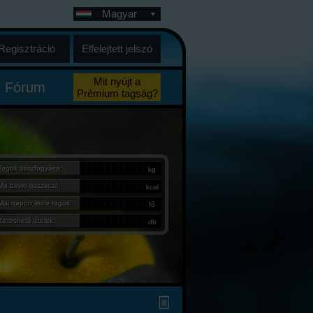
Magyar
Regisztráció
Elfelejtett jelszó
Mit nyújt a
Fórum
Prémium tagság?
Tagok összfogyása:
kg
Ma bevitt összkcal:
kcal
Mai napon aktív tagok:
fő
Kereshető ételek:
db