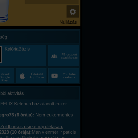
ség
KalóriaBázis
FB csoport
csatlakozás
Értékeld
Értékeld
YouTube
Google
App Store
csatorna
Play
bbi aktivitás
 FELIX Ketchup hozzáadott cukor
gro73 (6 órája):
Nem cukormentes
0%-al kevesebb cukor
 Zöldborsós csirkemáj diétásan:
2323 (10 órája):
Man vienmēr ir paticis
tas. Ne jau dārglietas vai mākslas