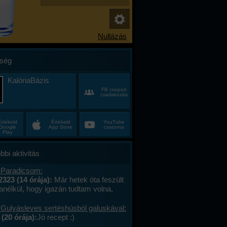
ség
KalóriaBázis
FB csoport
csatlakozás
Értékeld
Értékeld
YouTube
Google
App Store
csatorna
Play
bbi aktivitás
 Paradicsom:
2323 (14 órája):
Már hetek óta feszült
anélkül, hogy igazán tudtam volna,
alán a munkahelyi hajtás, talán az, hogy
ncas éveim közepén egyszer csak
 Gulyásleves sertéshúsból galuskával:
 körülöttem minden, ami régen izgalmas
(20 órája):
Jó recept :)
hétvégék már nem jelentettek semmit, a