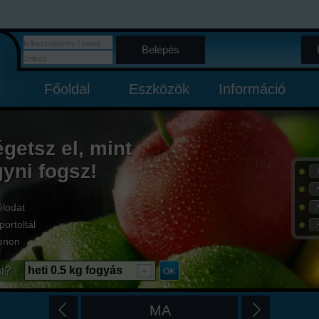
Belépés
Főoldal
Eszközök
Információ
égetsz el, mint
gyni fogsz!
élodat
portoltál
onon
i?
heti 0.5 kg fogyás
MA