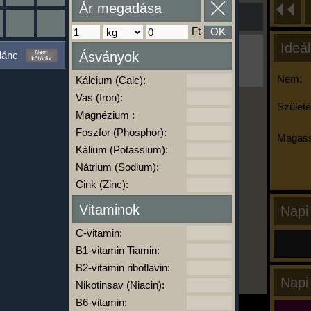
Ár megadása
Ft
OK
Ideál
Ha ma már nem eszel/sportolsz többet,
lánc
Ásványok
kattints a kiértékelésre!
A Kalória Szimulátor Prémium funkció.
Nem:
Kálcium (Calc):
Vas (Iron):
Születé
Magnézium :
-
Foszfor (Phosphor):
Magass
Kálium (Potassium):
Nátrium (Sodium):
kalóriabázis.hu
Cink (Zinc):
Vitaminok
Napi
C-vitamin:
B1-vitamin Tiamin:
B2-vitamin riboflavin:
Napi
Nikotinsav (Niacin):
B6-vitamin: