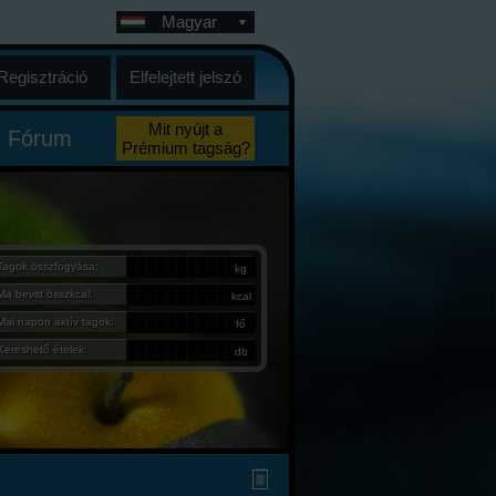
Magyar
Regisztráció
Elfelejtett jelszó
Mit nyújt a
Fórum
Prémium tagság?
Tagok összfogyása:
kg
Ma bevitt összkcal:
kcal
Mai napon aktív tagok:
fő
Kereshető ételek:
db