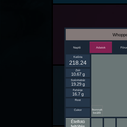
Whopper
Napló
Fór
Adatok
Kalória
218.24
Zsír
10.67 g
Szénhidrát
19.29 g
Fehérje
16.7 g
Rost
Ikonnak
Cukor
beállít
Ételfotó
feltöltés