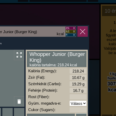
10 ér
1
ZS:
0
A l
 Junior (Burger King)
SZ:
0
kcal
figyel
F:
0
eszel
kaló
um
Valójáb
be a
Whopper Junior (Burger
King)
kalória tartalma: 218.24 kcal
Kalória (Energy):
Zsír (Fat):
Szénhidrát (Carbo):
Fehérje (Protein):
Rost (Fiber):
Gyüm. megadva-e:
Cukor (Sugars):