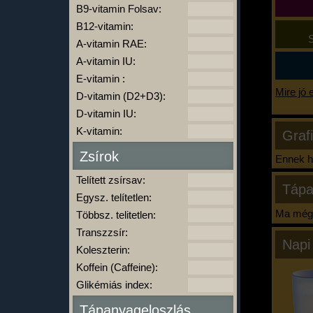
B9-vitamin Folsav:
B12-vitamin:
S
A-vitamin RAE:
A-vitamin IU:
E-vitamin :
Mire jó 
D-vitamin (D2+D3):
D-vitamin IU:
K-vitamin:
Graf
Zsírok
Ennek ha
Telített zsírsav:
Tápa
Egysz. telítetlen:
Ma még 
Többsz. telitetlen:
Transzzsír:
Napi
Koleszterin:
Koffein (Caffeine):
Glikémiás index:
Tápanyageloszlás