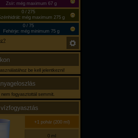
Zsír: még maximum 67 g
0
/
275
zénhidrát: még maximum 275 g
0
/
75
Fehérje: még minimum 75 g
ez?
ikon
sználatához be kell jelentkezni!
nyageloszlás
nem fogyasztottál semmit.
 vízfogyasztás