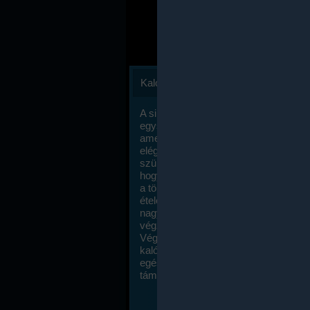
Kalóriaszámlálás
A sikeres fogyás titka valójában igen
egyszerű: égess több energiát, mint
amennyit beviszel. Természetesen e
elég nagy fegyelemre és akaraterőre
szükség, de meglepődve fogod tapasz
hogy a kalóriaszámolás mennyire ru
a többi diétához képest. Itt nincsenek ti
ételek és a megengedett kalóriabevite
nagymértékben növelheted ha testmo
végzel.
Végül, de nem utolsó sorban, a
kalóriaszámolás módszerét a legtöbb
egészségügyi szakorvos ajánlja és
támogatja.
To