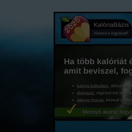
KalóriaBázis
Vezesd a fogyásod!
Ha több kalóriát 
amit beviszel, fo
kalória kalkulátor:
állítsd be c
ételnapló:
rögzítsd mit ettél, s
sikeres fogyás:
kövesd grafik
Mennyit akarsz fogyn