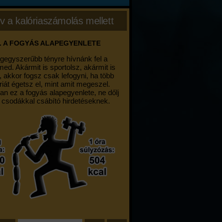
v a kalóriaszámolás mellett
. A FOGYÁS ALAPEGYENLETE
egegyszerűbb tényre hívnánk fel a
med. Akármit is sportolsz, akármit is
, akkor fogsz csak lefogyni, ha több
riát égetsz el, mint amit megeszel.
an ez a fogyás alapegyenlete, ne dőlj
 csodákkal csábító hirdetéseknek.