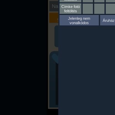
Nap kiértékelése
Címke fotó
feltöltés
Kalória
Szöveges
Jelenleg nem
Szimulátor
Értékelés
Áruház
vonalkódos