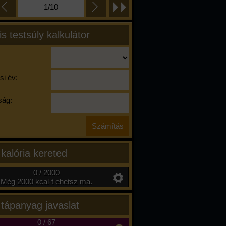
1/10
is testsúly kalkulátor
si év:
ág:
 kalória kereted
0 / 2000
Még 2000 kcal-t ehetsz ma.
 tápanyag javaslat
0
/
67