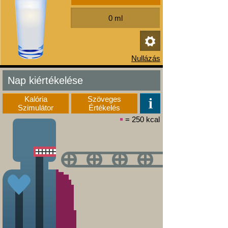
Nap kiértékelése
Kalória
Szöveges
Szimulátor
Értékelés