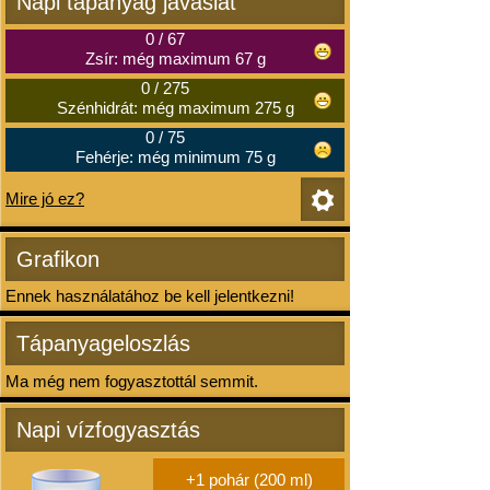
Napi tápanyag javaslat
0
/
67
Zsír: még maximum 67 g
0
/
275
Szénhidrát: még maximum 275 g
0
/
75
Fehérje: még minimum 75 g
Mire jó ez?
Grafikon
Ennek használatához be kell jelentkezni!
Tápanyageloszlás
Ma még nem fogyasztottál semmit.
Napi vízfogyasztás