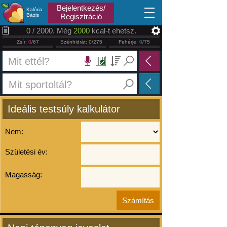
2026.08.07
Bejelentkezés/
Kalória
Bázis
Regisztráció
0
/ 2000. Még
2000
kcal-t ehetsz.
Zsír:
0
/67
Szénhidrát:
0
/275
Fehérje:
0
/75
Ideális testsúly kalkulátor
Nem:
Születési év:
Magasság: