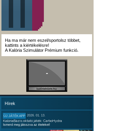
Ha ma már nem eszel/sportolsz többet,
kattints a kiértékelésre!
A Kalória Szimulátor Prémium funkció.
-
kalóriabázis.hu
Hírek
2026. 01. 13.
ÚJ JÁTÉK APP
KalóriaBázis oktató játék: CarboHydra
Ismerd meg játsszva az ételeket!