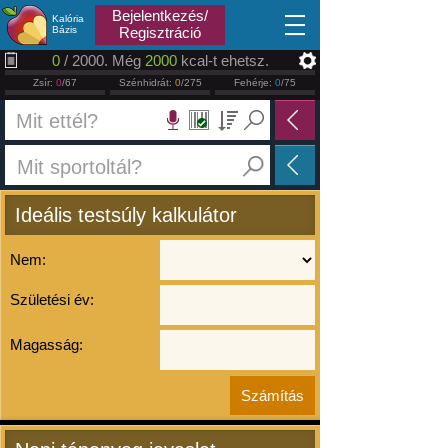
2026.08.08
Bejelentkezés/
Kalória
Bázis
Regisztráció
0
/ 2000. Még
2000
kcal-t ehetsz.
Zsír:
0
/67
Szénhidrát:
0
/275
Fehérje:
0
/75
Ideális testsúly kalkulátor
Nem:
Születési év:
Magasság: