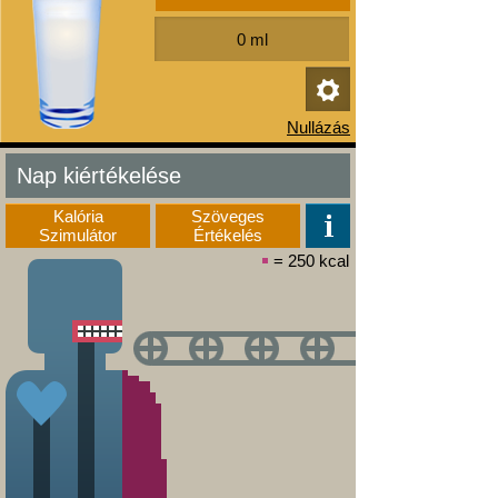
Nap kiértékelése
Kalória
Szöveges
Szimulátor
Értékelés