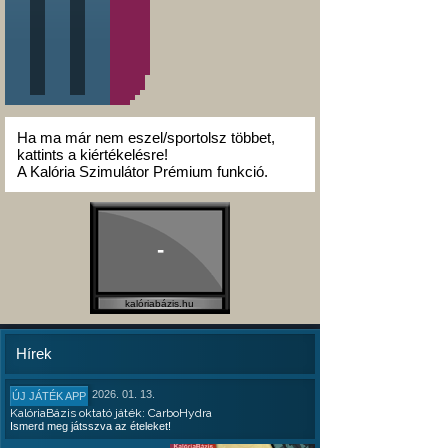
Ha ma már nem eszel/sportolsz többet,
kattints a kiértékelésre!
A Kalória Szimulátor Prémium funkció.
-
kalóriabázis.hu
Hírek
2026. 01. 13.
ÚJ JÁTÉK APP
KalóriaBázis oktató játék: CarboHydra
Ismerd meg játsszva az ételeket!