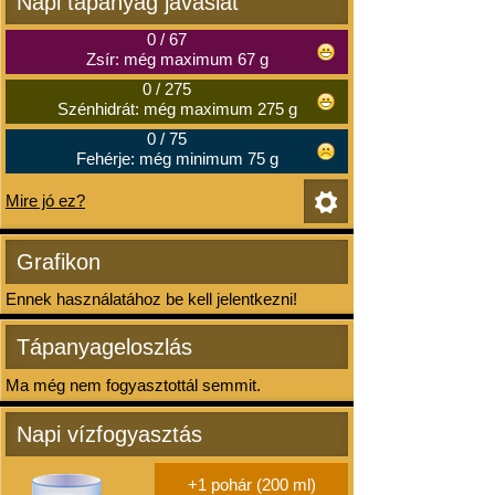
Napi tápanyag javaslat
0
/
67
Zsír: még maximum 67 g
0
/
275
Szénhidrát: még maximum 275 g
0
/
75
Fehérje: még minimum 75 g
Mire jó ez?
Grafikon
Ennek használatához be kell jelentkezni!
Tápanyageloszlás
Ma még nem fogyasztottál semmit.
Napi vízfogyasztás