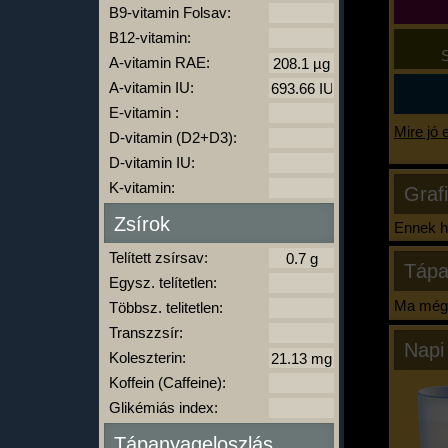
B9-vitamin Folsav:
B12-vitamin:
S
A-vitamin RAE:
A-vitamin IU:
E-vitamin :
Mire jó 
D-vitamin (D2+D3):
D-vitamin IU:
K-vitamin:
Graf
Zsírok
Ennek ha
Telített zsírsav:
Tápa
Egysz. telítetlen:
Ma még 
Többsz. telitetlen:
Transzzsír:
Napi
Koleszterin:
Koffein (Caffeine):
Glikémiás index:
Tápanyageloszlás