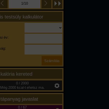
1/10
is testsúly kalkulátor
si év:
ág:
 kalória kereted
0 / 2000
Még 2000 kcal-t ehetsz ma.
 tápanyag javaslat
0
/
67