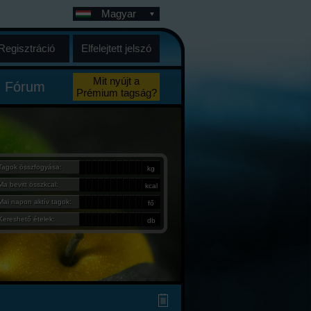
Magyar
Regisztráció
Elfelejtett jelszó
Mit nyújt a
Fórum
Prémium tagság?
Tagok összfogyása:
kg
Ma bevitt összkcal:
kcal
Mai napon aktív tagok:
fő
Kereshető ételek:
db