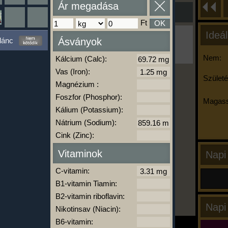
Ár megadása
Ft
OK
Ideál
Ha ma már nem eszel/sportolsz többet,
lánc
Ásványok
kattints a kiértékelésre!
A Kalória Szimulátor Prémium funkció.
Nem:
Kálcium (Calc):
Vas (Iron):
Születé
Magnézium :
-
Foszfor (Phosphor):
Magass
Kálium (Potassium):
Nátrium (Sodium):
kalóriabázis.hu
Cink (Zinc):
Vitaminok
Napi
C-vitamin:
B1-vitamin Tiamin:
B2-vitamin riboflavin:
Napi
Nikotinsav (Niacin):
B6-vitamin: