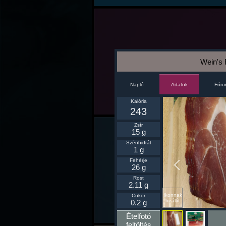
Wein's 
Napló
Fór
Adatok
Kalória
243
Zsír
15 g
Szénhidrát
1 g
Fehérje
26 g
Rost
2.11 g
Ikonnak
Cukor
beállít
0.2 g
Ételfotó
feltöltés