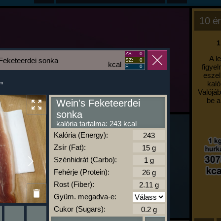
10 ér
1
ZS:
0
A l
Feketeerdei sonka
SZ:
0
kcal
figyel
F:
0
eszel
kaló
um
Valójáb
be a
Wein's Feketeerdei
sonka
kalória tartalma: 243 kcal
Kalória (Energy):
Zsír (Fat):
Szénhidrát (Carbo):
Fehérje (Protein):
Rost (Fiber):
Gyüm. megadva-e:
Cukor (Sugars):