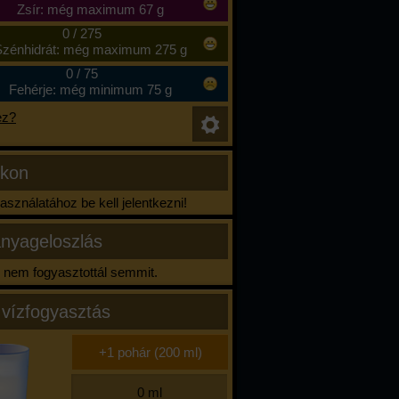
Zsír: még maximum 67 g
0
/
275
zénhidrát: még maximum 275 g
0
/
75
Fehérje: még minimum 75 g
ez?
ikon
sználatához be kell jelentkezni!
nyageloszlás
nem fogyasztottál semmit.
 vízfogyasztás