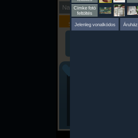
Nap kiértékelése
Címke fotó
feltöltés
Kalória
Szöveges
Szimulátor
Értékelés
Jelenleg vonalkódos
Áruház