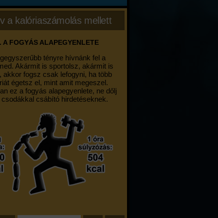
v a kalóriaszámolás mellett
. A FOGYÁS ALAPEGYENLETE
egegyszerűbb tényre hívnánk fel a
med. Akármit is sportolsz, akármit is
, akkor fogsz csak lefogyni, ha több
riát égetsz el, mint amit megeszel.
an ez a fogyás alapegyenlete, ne dőlj
 csodákkal csábító hirdetéseknek.