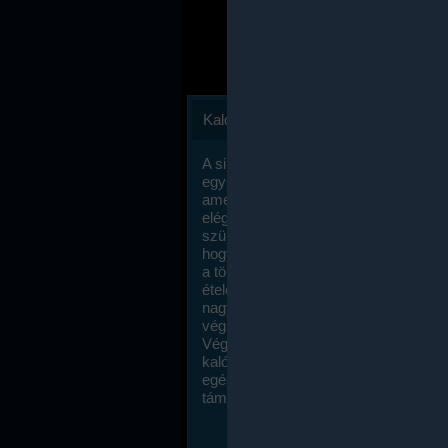
Kalóriaszámlálás
A sikeres fogyás titka valójában igen
egyszerű: égess több energiát, mint
amennyit beviszel. Természetesen e
elég nagy fegyelemre és akaraterőre
szükség, de meglepődve fogod tapasz
hogy a kalóriaszámolás mennyire ru
a többi diétához képest. Itt nincsenek ti
ételek és a megengedett kalóriabevite
nagymértékben növelheted ha testmo
végzel.
Végül, de nem utolsó sorban, a
kalóriaszámolás módszerét a legtöbb
egészségügyi szakorvos ajánlja és
támogatja.
To