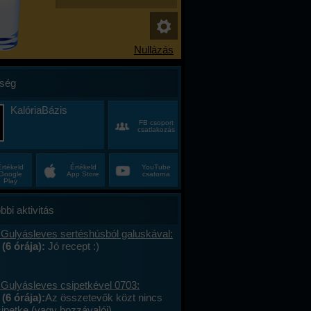
ség
KalóriaBázis
FB csoport
csatlakozás
Értékeld
Értékeld
YouTube
Google
App Store
csatorna
Play
bbi aktivitás
 Gulyásleves sertéshúsból galuskával:
 (6 órája):
Jó recept :)
 Gulyásleves csipetkével 0703:
(6 órája):
Az összetevők közt nincs
sipetke (vagy hozzávalói).