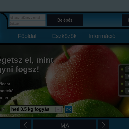
Belépés
Főoldal
Eszközök
Információ
égetsz el, mint
gyni fogsz!
élodat
portoltál
onon
i?
heti 0.5 kg fogyás
MA