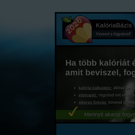
KalóriaBázis
Vezesd a fogyásod!
Ha több kalóriát 
amit beviszel, fo
kalória kalkulátor:
állítsd be c
ételnapló:
rögzítsd mit ettél, s
sikeres fogyás:
kövesd grafik
Mennyit akarsz fogyn