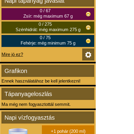
Napi tápanyag javaslat
0
/
67
Zsír: még maximum 67 g
0
/
275
Szénhidrát: még maximum 275 g
0
/
75
Fehérje: még minimum 75 g
Mire jó ez?
Grafikon
Ennek használatához be kell jelentkezni!
Tápanyageloszlás
Ma még nem fogyasztottál semmit.
Napi vízfogyasztás