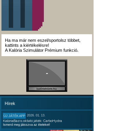
Ha ma már nem eszel/sportolsz többet,
kattints a kiértékelésre!
A Kalória Szimulátor Prémium funkció.
-
kalóriabázis.hu
Hírek
2026. 01. 13.
ÚJ JÁTÉK APP
KalóriaBázis oktató játék: CarboHydra
Ismerd meg játsszva az ételeket!