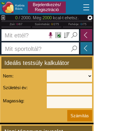
2026.08.06
Bejelentkezés/
Kalória
Bázis
Regisztráció
0
/ 2000. Még
2000
kcal-t ehetsz.
Zsír:
0
/67
Szénhidrát:
0
/275
Fehérje:
0
/75
Ideális testsúly kalkulátor
Nem:
Születési év:
Magasság: