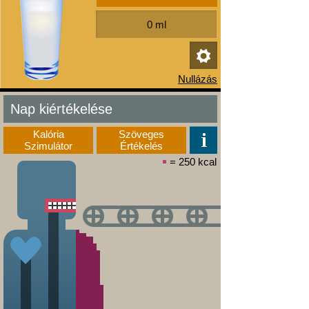
Nap kiértékelése
Kalória
Szöveges
Szimulátor
Értékelés