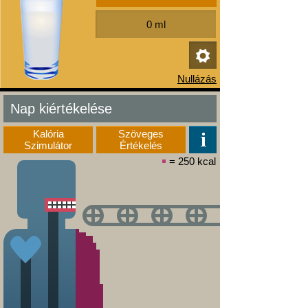
Nap kiértékelése
Kalória
Szöveges
Szimulátor
Értékelés