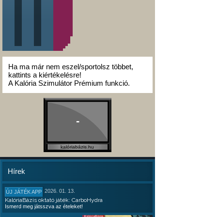
Ha ma már nem eszel/sportolsz többet,
kattints a kiértékelésre!
A Kalória Szimulátor Prémium funkció.
-
kalóriabázis.hu
Hírek
2026. 01. 13.
ÚJ JÁTÉK APP
KalóriaBázis oktató játék: CarboHydra
Ismerd meg játsszva az ételeket!