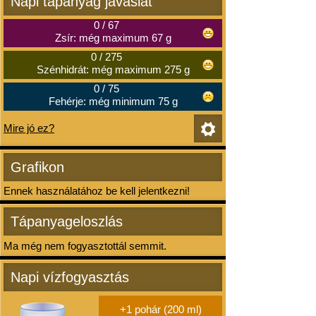
Napi tápanyag javaslat
0
/
67
Zsír: még maximum 67 g
0
/
275
Szénhidrát: még maximum 275 g
0
/
75
Fehérje: még minimum 75 g
Mire jó ez?
Grafikon
Ennek használatához be kell jelentkezni!
Tápanyageloszlás
Ma még nem fogyasztottál semmit.
Napi vízfogyasztás