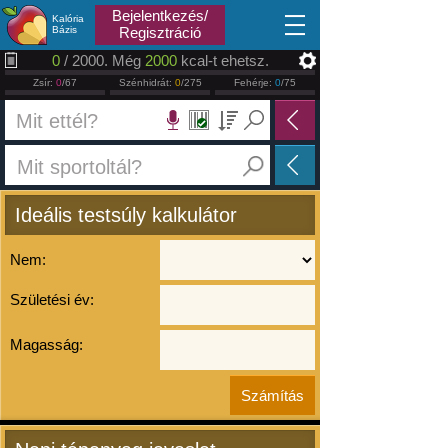
2026.08.09
Bejelentkezés/
Kalória
Bázis
Regisztráció
0
/ 2000. Még
2000
kcal-t ehetsz.
Zsír:
0
/67
Szénhidrát:
0
/275
Fehérje:
0
/75
Ideális testsúly kalkulátor
Nem:
Születési év:
Magasság: