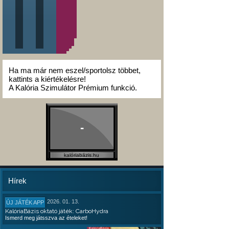
Ha ma már nem eszel/sportolsz többet,
kattints a kiértékelésre!
A Kalória Szimulátor Prémium funkció.
-
kalóriabázis.hu
Hírek
2026. 01. 13.
ÚJ JÁTÉK APP
KalóriaBázis oktató játék: CarboHydra
Ismerd meg játsszva az ételeket!