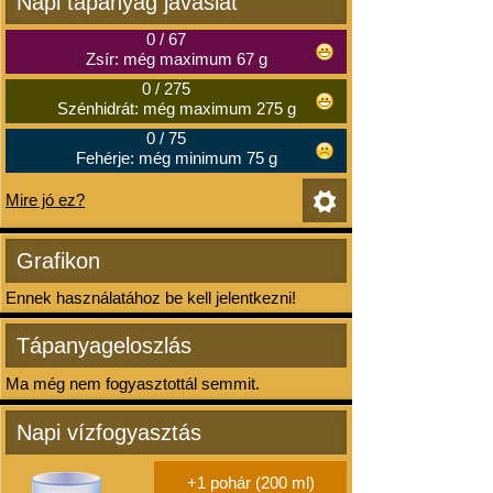
Napi tápanyag javaslat
0
/
67
Zsír: még maximum 67 g
0
/
275
Szénhidrát: még maximum 275 g
0
/
75
Fehérje: még minimum 75 g
Mire jó ez?
Grafikon
Ennek használatához be kell jelentkezni!
Tápanyageloszlás
Ma még nem fogyasztottál semmit.
Napi vízfogyasztás