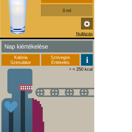
Nap kiértékelése
Kalória
Szöveges
Szimulátor
Értékelés