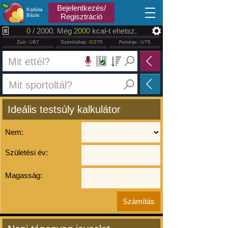
2026.08.08
Bejelentkezés/
Kalória
Bázis
Regisztráció
0
/ 2000. Még
2000
kcal-t ehetsz.
Zsír:
0
/67
Szénhidrát:
0
/275
Fehérje:
0
/75
Ideális testsúly kalkulátor
Nem:
Születési év:
Magasság: