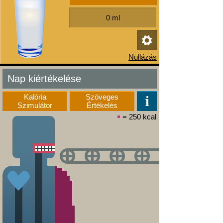
Nap kiértékelése
Kalória
Szöveges
Szimulátor
Értékelés