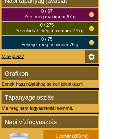
Napi tápanyag javaslat
0
/
67
Zsír: még maximum 67 g
0
/
275
Szénhidrát: még maximum 275 g
0
/
75
Fehérje: még minimum 75 g
Mire jó ez?
Grafikon
Ennek használatához be kell jelentkezni!
Tápanyageloszlás
Ma még nem fogyasztottál semmit.
Napi vízfogyasztás