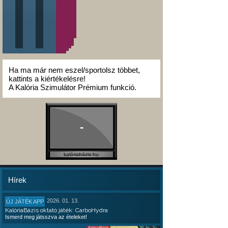
Ha ma már nem eszel/sportolsz többet,
kattints a kiértékelésre!
A Kalória Szimulátor Prémium funkció.
-
kalóriabázis.hu
Hírek
2026. 01. 13.
ÚJ JÁTÉK APP
KalóriaBázis oktató játék: CarboHydra
Ismerd meg játsszva az ételeket!