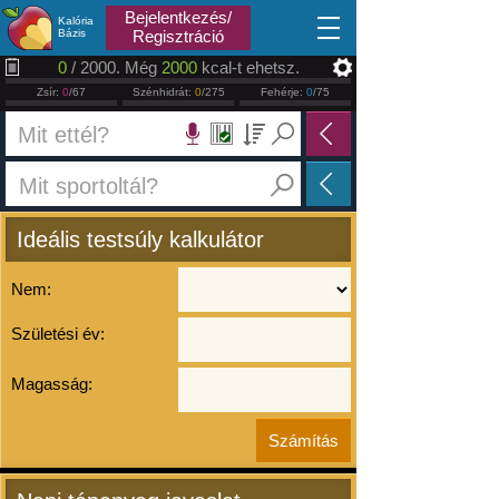
2026.08.07
Bejelentkezés/
Kalória
Bázis
Regisztráció
0
/ 2000. Még
2000
kcal-t ehetsz.
Zsír:
0
/67
Szénhidrát:
0
/275
Fehérje:
0
/75
Ideális testsúly kalkulátor
Nem:
Születési év:
Magasság: