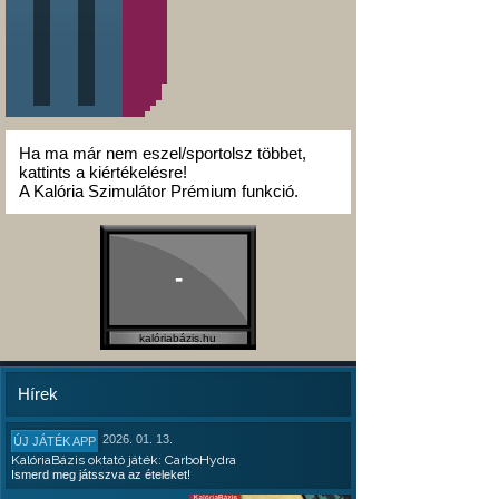
Ha ma már nem eszel/sportolsz többet,
kattints a kiértékelésre!
A Kalória Szimulátor Prémium funkció.
-
kalóriabázis.hu
Hírek
2026. 01. 13.
ÚJ JÁTÉK APP
KalóriaBázis oktató játék: CarboHydra
Ismerd meg játsszva az ételeket!