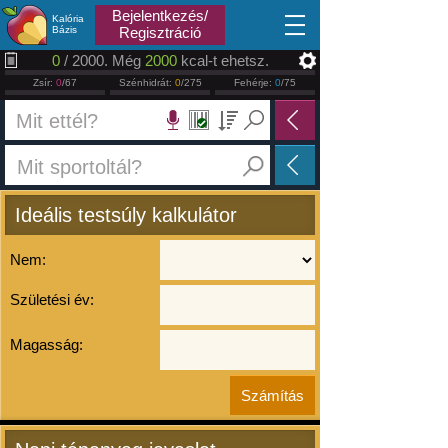
2026.08.09
Bejelentkezés/
Kalória
Bázis
Regisztráció
0
/ 2000. Még
2000
kcal-t ehetsz.
Zsír:
0
/67
Szénhidrát:
0
/275
Fehérje:
0
/75
Ideális testsúly kalkulátor
Nem:
Születési év:
Magasság: