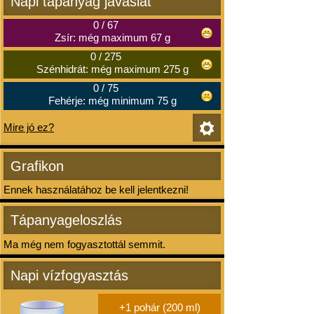
Napi tápanyag javaslat
0
/
67
Zsír: még maximum 67 g
0
/
275
Szénhidrát: még maximum 275 g
0
/
75
Fehérje: még minimum 75 g
Mire jó ez?
Grafikon
Ennek használatához be kell jelentkezni!
Tápanyageloszlás
Ma még nem fogyasztottál semmit.
Napi vízfogyasztás