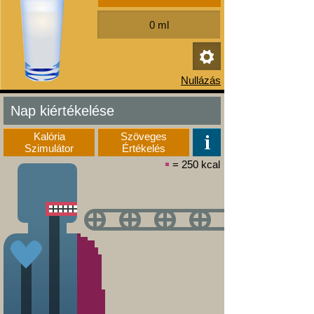
Nap kiértékelése
Kalória
Szöveges
Szimulátor
Értékelés