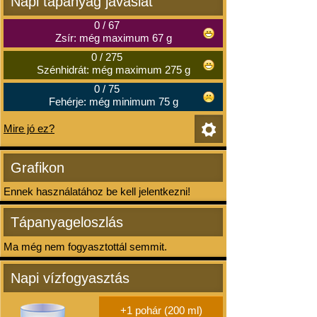
Napi tápanyag javaslat
0
/
67
Zsír: még maximum 67 g
0
/
275
Szénhidrát: még maximum 275 g
0
/
75
Fehérje: még minimum 75 g
Mire jó ez?
Grafikon
Ennek használatához be kell jelentkezni!
Tápanyageloszlás
Ma még nem fogyasztottál semmit.
Napi vízfogyasztás