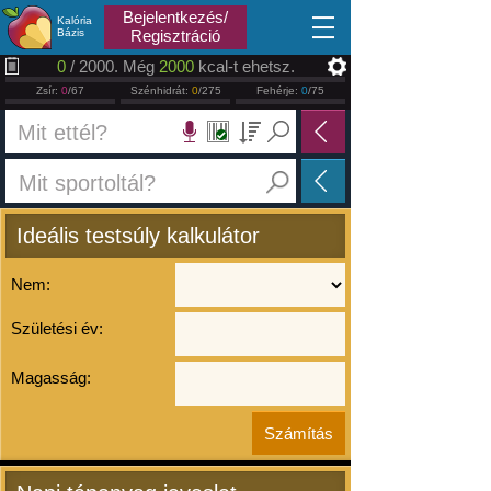
2026.08.09
Bejelentkezés/
Kalória
Bázis
Regisztráció
0
/ 2000. Még
2000
kcal-t ehetsz.
Zsír:
0
/67
Szénhidrát:
0
/275
Fehérje:
0
/75
Ideális testsúly kalkulátor
Nem:
Születési év:
Magasság: