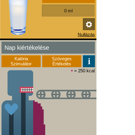
Nap kiértékelése
Kalória
Szöveges
Szimulátor
Értékelés