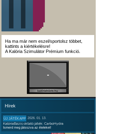
Ha ma már nem eszel/sportolsz többet,
kattints a kiértékelésre!
A Kalória Szimulátor Prémium funkció.
-
kalóriabázis.hu
Hírek
2026. 01. 13.
ÚJ JÁTÉK APP
KalóriaBázis oktató játék: CarboHydra
Ismerd meg játsszva az ételeket!