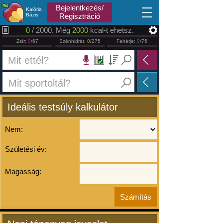
2026.08.10
Bejelentkezés/
Kalória
Bázis
Regisztráció
0
/ 2000. Még
2000
kcal-t ehetsz.
Zsír:
0
/67
Szénhidrát:
0
/275
Fehérje:
0
/75
Ideális testsúly kalkulátor
Nem:
Születési év:
Magasság: