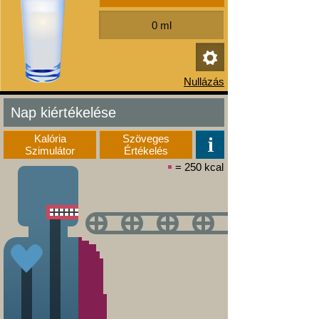
Nap kiértékelése
Kalória
Szöveges
Szimulátor
Értékelés