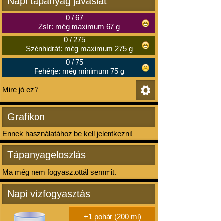
Napi tápanyag javaslat
0
/
67
Zsír: még maximum 67 g
0
/
275
Szénhidrát: még maximum 275 g
0
/
75
Fehérje: még minimum 75 g
Mire jó ez?
Grafikon
Ennek használatához be kell jelentkezni!
Tápanyageloszlás
Ma még nem fogyasztottál semmit.
Napi vízfogyasztás