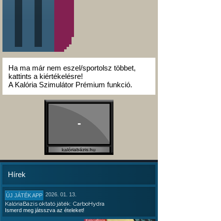
Ha ma már nem eszel/sportolsz többet,
kattints a kiértékelésre!
A Kalória Szimulátor Prémium funkció.
-
kalóriabázis.hu
Hírek
2026. 01. 13.
ÚJ JÁTÉK APP
KalóriaBázis oktató játék: CarboHydra
Ismerd meg játsszva az ételeket!