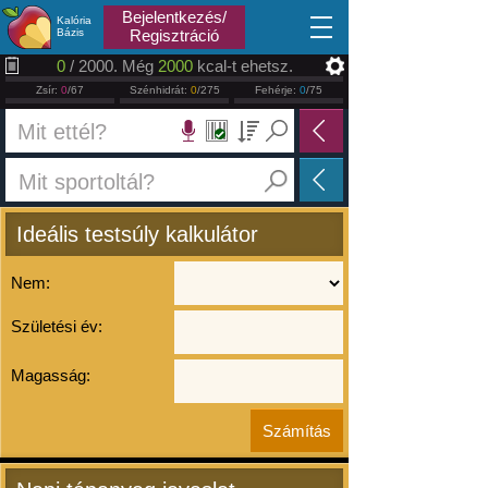
2026.08.08
Bejelentkezés/
Kalória
Bázis
Regisztráció
0
/ 2000. Még
2000
kcal-t ehetsz.
Zsír:
0
/67
Szénhidrát:
0
/275
Fehérje:
0
/75
Ideális testsúly kalkulátor
Nem:
Születési év:
Magasság: