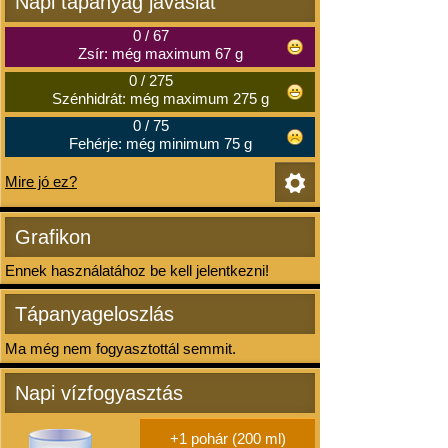
Napi tápanyag javaslat
0
/
67
Zsír: még maximum 67 g
0
/
275
Szénhidrát: még maximum 275 g
0
/
75
Fehérje: még minimum 75 g
Mire jó ez?
Grafikon
Ennek használatához be kell jelentkezni!
Tápanyageloszlás
Ma még nem fogyasztottál semmit.
Napi vízfogyasztás