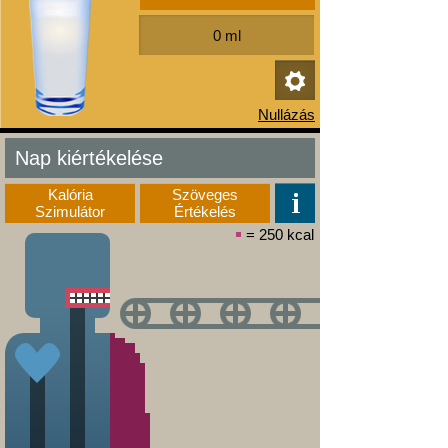
Nap kiértékelése
Kalória
Szöveges
Szimulátor
Értékelés