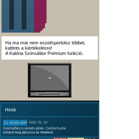
Ha ma már nem eszel/sportolsz többet,
kattints a kiértékelésre!
A Kalória Szimulátor Prémium funkció.
-
kalóriabázis.hu
Hírek
2026. 01. 13.
ÚJ JÁTÉK APP
KalóriaBázis oktató játék: CarboHydra
Ismerd meg játsszva az ételeket!