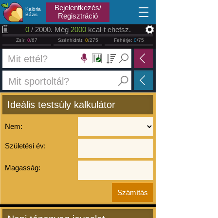
2026.08.10
Bejelentkezés/
Kalória
Bázis
Regisztráció
0
/ 2000. Még
2000
kcal-t ehetsz.
Zsír:
0
/67
Szénhidrát:
0
/275
Fehérje:
0
/75
Ideális testsúly kalkulátor
Nem:
Születési év:
Magasság: