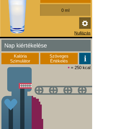
Nap kiértékelése
Kalória
Szöveges
Szimulátor
Értékelés