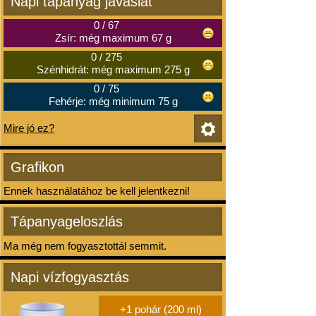
Napi tápanyag javaslat
0
/
67
Zsír: még maximum 67 g
0
/
275
Szénhidrát: még maximum 275 g
0
/
75
Fehérje: még minimum 75 g
Mire jó ez?
Grafikon
Ennek használatához be kell jelentkezni!
Tápanyageloszlás
Ma még nem fogyasztottál semmit.
Napi vízfogyasztás