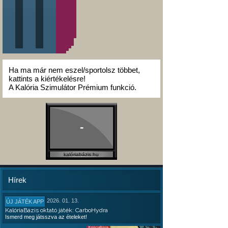
Ha ma már nem eszel/sportolsz többet,
kattints a kiértékelésre!
A Kalória Szimulátor Prémium funkció.
-
kalóriabázis.hu
Hírek
2026. 01. 13.
ÚJ JÁTÉK APP
KalóriaBázis oktató játék: CarboHydra
Ismerd meg játsszva az ételeket!