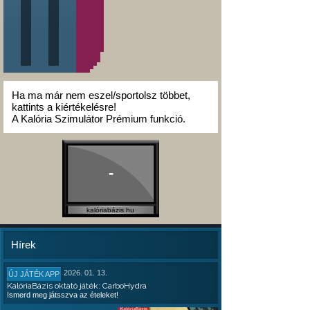
Ha ma már nem eszel/sportolsz többet,
kattints a kiértékelésre!
A Kalória Szimulátor Prémium funkció.
-
kalóriabázis.hu
Hírek
2026. 01. 13.
ÚJ JÁTÉK APP
KalóriaBázis oktató játék: CarboHydra
Ismerd meg játsszva az ételeket!