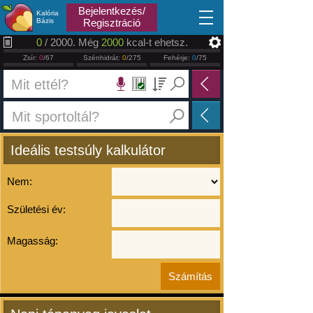
2026.08.07
Bejelentkezés/
Kalória
Bázis
Regisztráció
0
/ 2000. Még
2000
kcal-t ehetsz.
Zsír:
0
/67
Szénhidrát:
0
/275
Fehérje:
0
/75
Ideális testsúly kalkulátor
Nem:
Születési év:
Magasság: