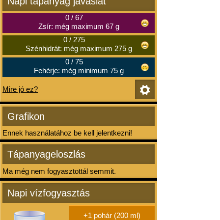
Napi tápanyag javaslat
0
/
67
Zsír: még maximum 67 g
0
/
275
Szénhidrát: még maximum 275 g
0
/
75
Fehérje: még minimum 75 g
Mire jó ez?
Grafikon
Ennek használatához be kell jelentkezni!
Tápanyageloszlás
Ma még nem fogyasztottál semmit.
Napi vízfogyasztás