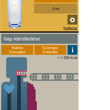
Nap kiértékelése
Kalória
Szöveges
Szimulátor
Értékelés