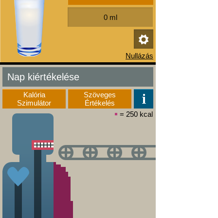
Nap kiértékelése
Kalória
Szöveges
Szimulátor
Értékelés