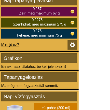
Napi tápanyag javaslat
0
/
67
Zsír: még maximum 67 g
0
/
275
Szénhidrát: még maximum 275 g
0
/
75
Fehérje: még minimum 75 g
Mire jó ez?
Grafikon
Ennek használatához be kell jelentkezni!
Tápanyageloszlás
Ma még nem fogyasztottál semmit.
Napi vízfogyasztás