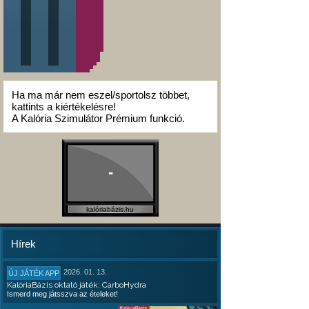
Ha ma már nem eszel/sportolsz többet,
kattints a kiértékelésre!
A Kalória Szimulátor Prémium funkció.
-
kalóriabázis.hu
Hírek
2026. 01. 13.
ÚJ JÁTÉK APP
KalóriaBázis oktató játék: CarboHydra
Ismerd meg játsszva az ételeket!