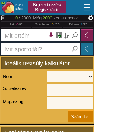
2026.08.06
Bejelentkezés/
Kalória
Bázis
Regisztráció
0
/ 2000. Még
2000
kcal-t ehetsz.
Zsír:
0
/67
Szénhidrát:
0
/275
Fehérje:
0
/75
Ideális testsúly kalkulátor
Nem:
Születési év:
Magasság: