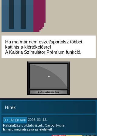
Ha ma már nem eszel/sportolsz többet,
kattints a kiértékelésre!
A Kalória Szimulátor Prémium funkció.
-
kalóriabázis.hu
Hírek
2026. 01. 13.
ÚJ JÁTÉK APP
KalóriaBázis oktató játék: CarboHydra
Ismerd meg játsszva az ételeket!