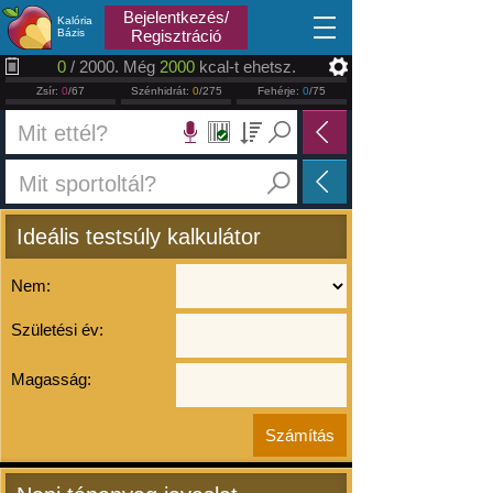
2026.08.07
Bejelentkezés/
Kalória
Bázis
Regisztráció
0
/ 2000. Még
2000
kcal-t ehetsz.
Zsír:
0
/67
Szénhidrát:
0
/275
Fehérje:
0
/75
Ideális testsúly kalkulátor
Nem:
Születési év:
Magasság: