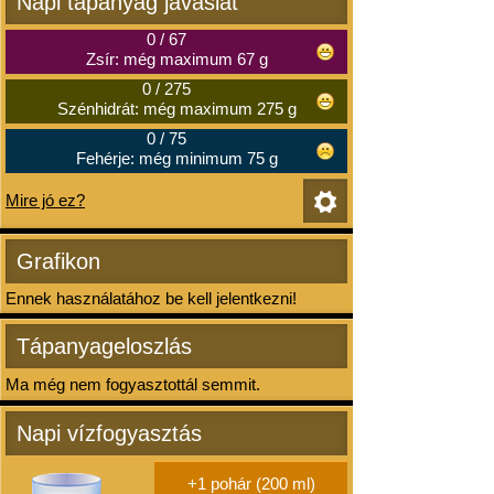
Napi tápanyag javaslat
0
/
67
Zsír: még maximum 67 g
0
/
275
Szénhidrát: még maximum 275 g
0
/
75
Fehérje: még minimum 75 g
Mire jó ez?
Grafikon
Ennek használatához be kell jelentkezni!
Tápanyageloszlás
Ma még nem fogyasztottál semmit.
Napi vízfogyasztás