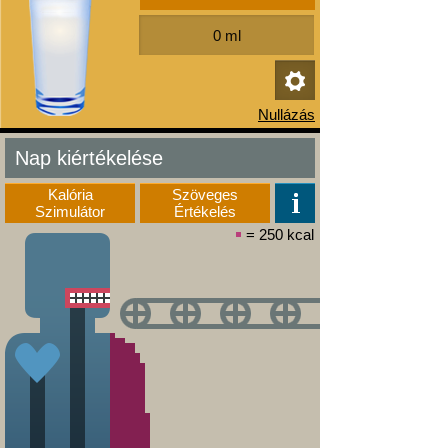
Nap kiértékelése
Kalória
Szöveges
Szimulátor
Értékelés