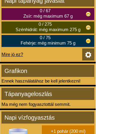
Napi tápanyag javaslat
0
/
67
Zsír: még maximum 67 g
0
/
275
Szénhidrát: még maximum 275 g
0
/
75
Fehérje: még minimum 75 g
Mire jó ez?
Grafikon
Ennek használatához be kell jelentkezni!
Tápanyageloszlás
Ma még nem fogyasztottál semmit.
Napi vízfogyasztás