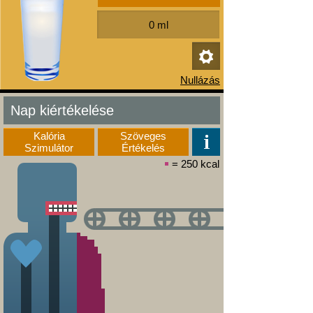
Nap kiértékelése
Kalória
Szöveges
Szimulátor
Értékelés