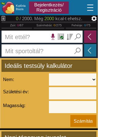
2026.08.08
Bejelentkezés/
Kalória
Bázis
Regisztráció
0
/ 2000. Még
2000
kcal-t ehetsz.
Zsír:
0
/67
Szénhidrát:
0
/275
Fehérje:
0
/75
Ideális testsúly kalkulátor
Nem:
Születési év:
Magasság: