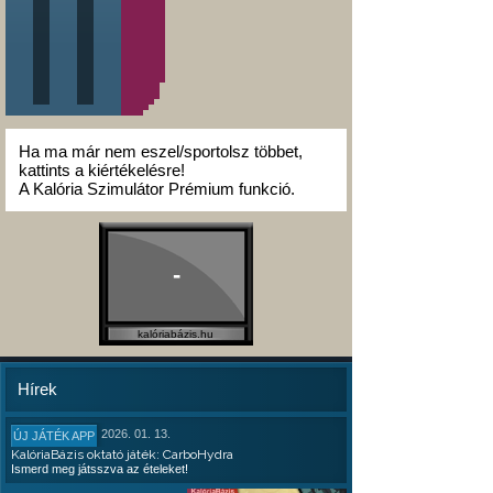
Ha ma már nem eszel/sportolsz többet,
kattints a kiértékelésre!
A Kalória Szimulátor Prémium funkció.
-
kalóriabázis.hu
Hírek
2026. 01. 13.
ÚJ JÁTÉK APP
KalóriaBázis oktató játék: CarboHydra
Ismerd meg játsszva az ételeket!