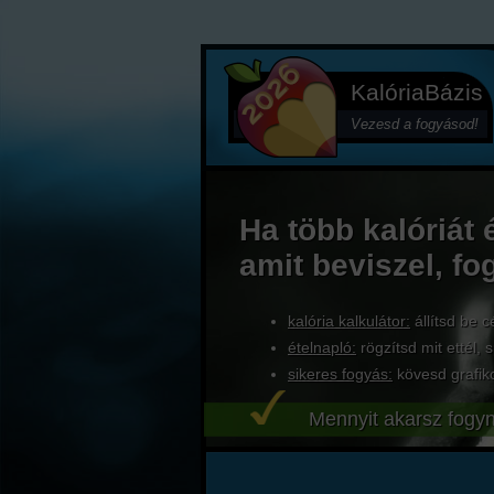
KalóriaBázis
Vezesd a fogyásod!
Ha több kalóriát 
amit beviszel, fo
kalória kalkulátor:
állítsd be c
ételnapló:
rögzítsd mit ettél, s
sikeres fogyás:
kövesd grafik
Mennyit akarsz fogyn