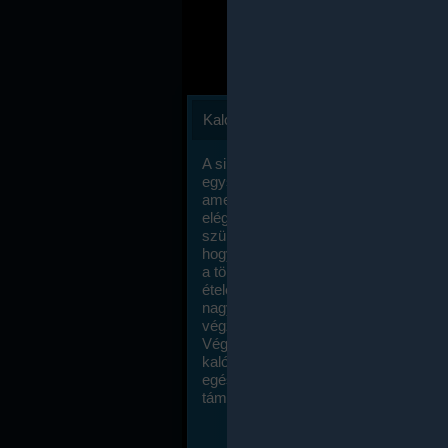
Kalóriaszámlálás
A sikeres fogyás titka valójában igen
egyszerű: égess több energiát, mint
amennyit beviszel. Természetesen e
elég nagy fegyelemre és akaraterőre
szükség, de meglepődve fogod tapasz
hogy a kalóriaszámolás mennyire ru
a többi diétához képest. Itt nincsenek ti
ételek és a megengedett kalóriabevite
nagymértékben növelheted ha testmo
végzel.
Végül, de nem utolsó sorban, a
kalóriaszámolás módszerét a legtöbb
egészségügyi szakorvos ajánlja és
támogatja.
To