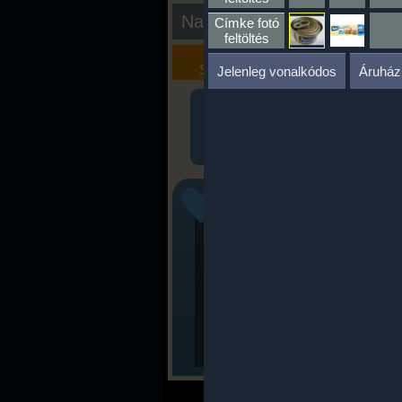
Nap kiértékelése
Címke fotó
feltöltés
Kalória
Szöveges
Szimulátor
Értékelés
Jelenleg vonalkódos
Áruház