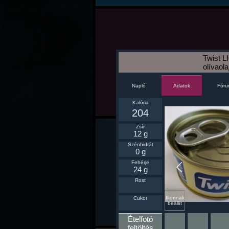
Twist L
olívaol
Napló
Fór
Adatok
Kalória
204
Zsír
12 g
Szénhidrát
0 g
Fehérje
24 g
Rost
Ikonnak
Cukor
beállít
Ételfotó
feltöltés