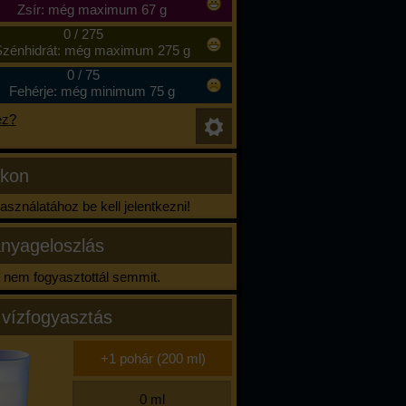
Zsír: még maximum 67 g
0
/
275
zénhidrát: még maximum 275 g
0
/
75
Fehérje: még minimum 75 g
ez?
ikon
sználatához be kell jelentkezni!
nyageloszlás
nem fogyasztottál semmit.
 vízfogyasztás