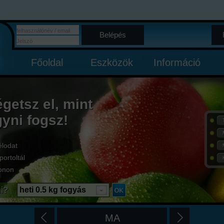
Belépés
Főoldal
Eszközök
Információ
égetsz el, mint
gyni fogsz!
élodat
portoltál
onon
i?
heti 0.5 kg fogyás
MA