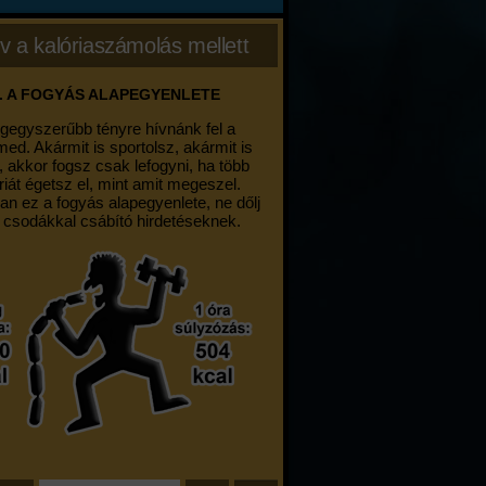
v a kalóriaszámolás mellett
. A FOGYÁS ALAPEGYENLETE
egegyszerűbb tényre hívnánk fel a
med. Akármit is sportolsz, akármit is
, akkor fogsz csak lefogyni, ha több
riát égetsz el, mint amit megeszel.
an ez a fogyás alapegyenlete, ne dőlj
 csodákkal csábító hirdetéseknek.