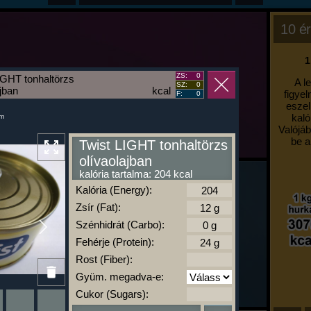
10 ér
1
ZS:
0
IGHT tonhaltörzs
A l
SZ:
0
ajban
kcal
figyel
F:
0
eszel
kaló
um
Valójáb
be a
Twist LIGHT tonhaltörzs
olívaolajban
kalória tartalma: 204 kcal
Kalória (Energy):
Zsír (Fat):
Szénhidrát (Carbo):
Fehérje (Protein):
Rost (Fiber):
Gyüm. megadva-e:
Cukor (Sugars):