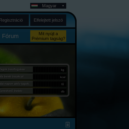
Magyar
Regisztráció
Elfelejtett jelszó
Mit nyújt a
Fórum
Prémium tagság?
Tagok összfogyása:
kg
Ma bevitt összkcal:
kcal
Mai napon aktív tagok:
fő
Kereshető ételek:
db