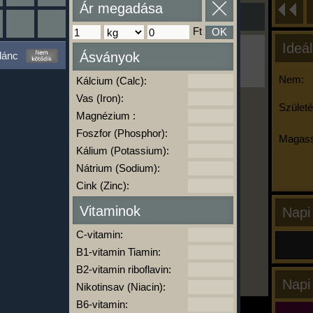
Ár megadása
Ft
OK
Ideál
Ha ma már nem eszel/sportolsz többet,
lánc
Ásványok
kattints a kiértékelésre!
A Kalória Szimulátor Prémium funkció.
Nem:
Kálcium (Calc):
Vas (Iron):
Születé
Magnézium :
-
Foszfor (Phosphor):
Magass
Kálium (Potassium):
Nátrium (Sodium):
kalóriabázis.hu
Cink (Zinc):
Vitaminok
Napi
C-vitamin:
B1-vitamin Tiamin:
B2-vitamin riboflavin:
Napi
Nikotinsav (Niacin):
B6-vitamin: