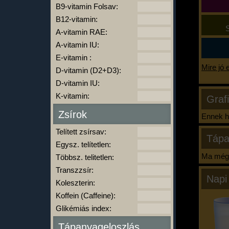
B9-vitamin Folsav:
B12-vitamin:
S
A-vitamin RAE:
A-vitamin IU:
E-vitamin :
Mire jó 
D-vitamin (D2+D3):
D-vitamin IU:
K-vitamin:
Graf
Zsírok
Ennek ha
Telített zsírsav:
Tápa
Egysz. telítetlen:
Ma még 
Többsz. telitetlen:
Transzzsír:
Napi
Koleszterin:
Koffein (Caffeine):
Glikémiás index:
Tápanyageloszlás