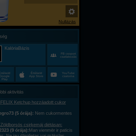
ség
KalóriaBázis
FB csoport
csatlakozás
Értékeld
Értékeld
YouTube
Google
App Store
csatorna
Play
bbi aktivitás
 FELIX Ketchup hozzáadott cukor
gro73 (5 órája):
Nem cukormentes
0%-al kevesebb cukor
 Zöldborsós csirkemáj diétásan:
2323 (9 órája):
Man vienmēr ir paticis
tas. Ne jau dārglietas vai mākslas