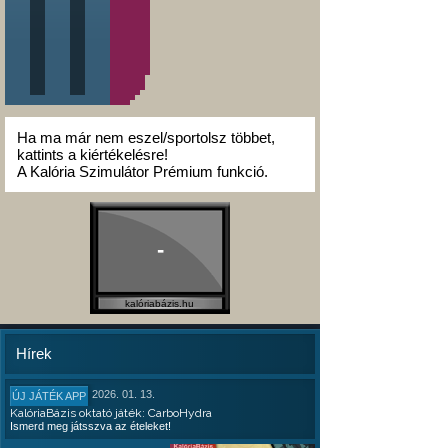
Ha ma már nem eszel/sportolsz többet,
kattints a kiértékelésre!
A Kalória Szimulátor Prémium funkció.
-
kalóriabázis.hu
Hírek
2026. 01. 13.
ÚJ JÁTÉK APP
KalóriaBázis oktató játék: CarboHydra
Ismerd meg játsszva az ételeket!