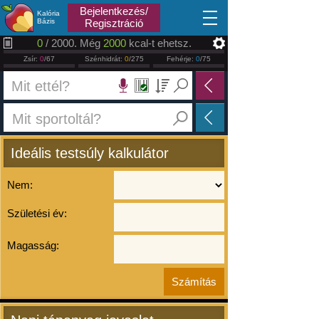
2026.08.10
Bejelentkezés/
Kalória
Bázis
Regisztráció
0
/ 2000. Még
2000
kcal-t ehetsz.
Zsír:
0
/67
Szénhidrát:
0
/275
Fehérje:
0
/75
Ideális testsúly kalkulátor
Nem:
Születési év:
Magasság: