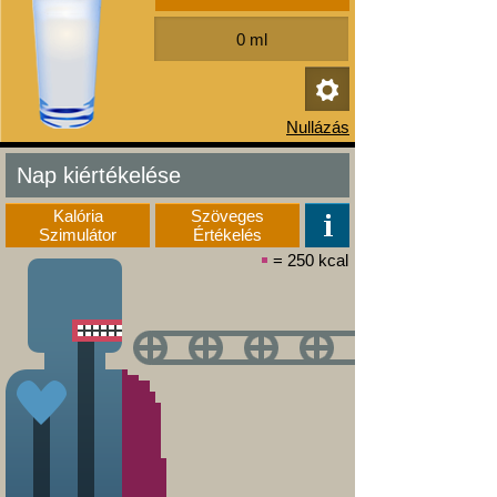
Nap kiértékelése
Kalória
Szöveges
Szimulátor
Értékelés