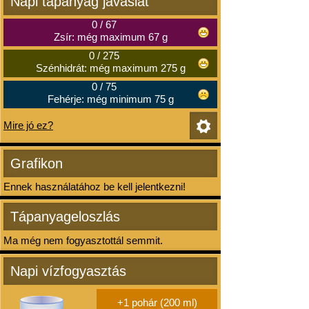
Napi tápanyag javaslat
0
/
67
Zsír: még maximum 67 g
0
/
275
Szénhidrát: még maximum 275 g
0
/
75
Fehérje: még minimum 75 g
Mire jó ez?
Grafikon
Ennek használatához be kell jelentkezni!
Tápanyageloszlás
Ma még nem fogyasztottál semmit.
Napi vízfogyasztás