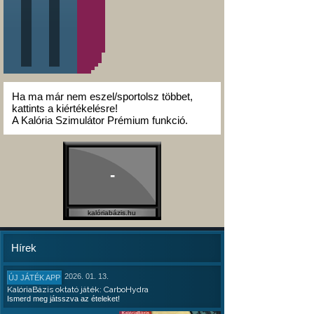
Ha ma már nem eszel/sportolsz többet,
kattints a kiértékelésre!
A Kalória Szimulátor Prémium funkció.
-
kalóriabázis.hu
Hírek
2026. 01. 13.
ÚJ JÁTÉK APP
KalóriaBázis oktató játék: CarboHydra
Ismerd meg játsszva az ételeket!