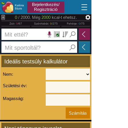
2026.08.10
Bejelentkezés/
Kalória
Bázis
Regisztráció
0
/ 2000. Még
2000
kcal-t ehetsz.
Zsír:
0
/67
Szénhidrát:
0
/275
Fehérje:
0
/75
Ideális testsúly kalkulátor
Nem:
Születési év:
Magasság: