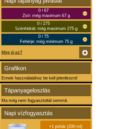
Napi tápanyag javaslat
0
/
67
Zsír: még maximum 67 g
0
/
275
Szénhidrát: még maximum 275 g
0
/
75
Fehérje: még minimum 75 g
Mire jó ez?
Grafikon
Ennek használatához be kell jelentkezni!
Tápanyageloszlás
Ma még nem fogyasztottál semmit.
Napi vízfogyasztás