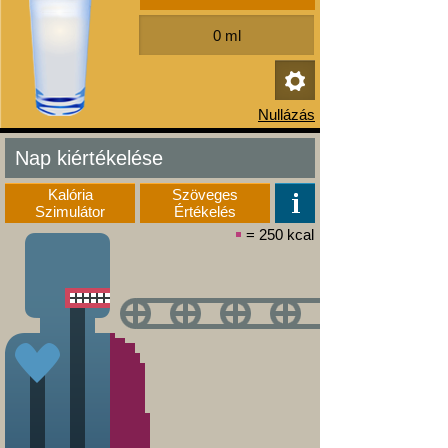
Nap kiértékelése
Kalória
Szöveges
Szimulátor
Értékelés