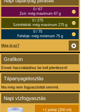
Napi tápanyag javaslat
0
/
67
Zsír: még maximum 67 g
0
/
275
Szénhidrát: még maximum 275 g
0
/
75
Fehérje: még minimum 75 g
Mire jó ez?
Grafikon
Ennek használatához be kell jelentkezni!
Tápanyageloszlás
Ma még nem fogyasztottál semmit.
Napi vízfogyasztás