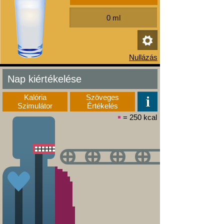
Nap kiértékelése
Kalória
Szöveges
Szimulátor
Értékelés