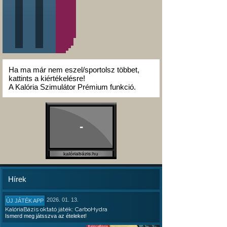
Ha ma már nem eszel/sportolsz többet,
kattints a kiértékelésre!
A Kalória Szimulátor Prémium funkció.
-
kalóriabázis.hu
Hírek
2026. 01. 13.
ÚJ JÁTÉK APP
KalóriaBázis oktató játék: CarboHydra
Ismerd meg játsszva az ételeket!