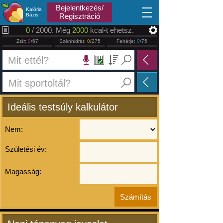
2026.08.07
Bejelentkezés/
Kalória
Bázis
Regisztráció
0
/ 2000. Még
2000
kcal-t ehetsz.
Zsír:
0
/67
Szénhidrát:
0
/275
Fehérje:
0
/75
Ideális testsúly kalkulátor
Nem:
Születési év:
Magasság: