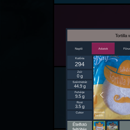
Tortilla
Napló
Fór
Adatok
Kalória
294
Zsír
0 g
Szénhidrát
44.9 g
Fehérje
9.5 g
Rost
3.5 g
Ikonnak
Cukor
beállít
Ételfotó
feltöltés