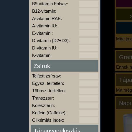
B9-vitamin Folsav:
B12-vitamin:
S
A-vitamin RAE:
A-vitamin IU:
E-vitamin :
Mire jó 
D-vitamin (D2+D3):
D-vitamin IU:
K-vitamin:
Graf
Zsírok
Ennek ha
Telített zsírsav:
Tápa
Egysz. telítetlen:
Ma még 
Többsz. telitetlen:
Transzzsír:
Napi
Koleszterin:
Koffein (Caffeine):
Glikémiás index:
Tápanyageloszlás