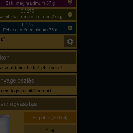
Zsír: még maximum 67 g
0
/
275
zénhidrát: még maximum 275 g
0
/
75
Fehérje: még minimum 75 g
ez?
ikon
sználatához be kell jelentkezni!
nyageloszlás
nem fogyasztottál semmit.
 vízfogyasztás