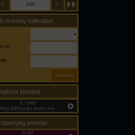
1/10
is testsúly kalkulátor
si év:
ág:
 kalória kereted
0 / 2000
Még 2000 kcal-t ehetsz ma.
 tápanyag javaslat
0
/
67