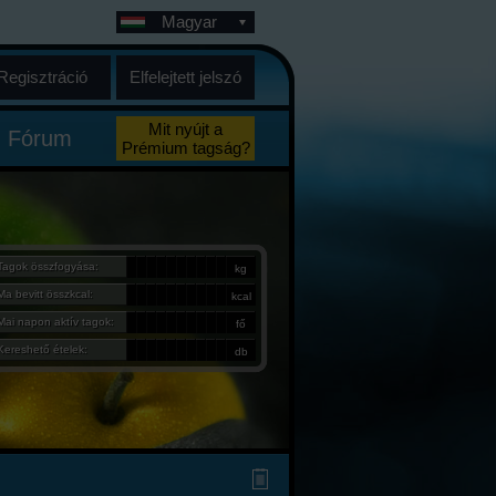
Magyar
Regisztráció
Elfelejtett jelszó
Mit nyújt a
Fórum
Prémium tagság?
Tagok összfogyása:
kg
Ma bevitt összkcal:
kcal
Mai napon aktív tagok:
fő
Kereshető ételek:
db