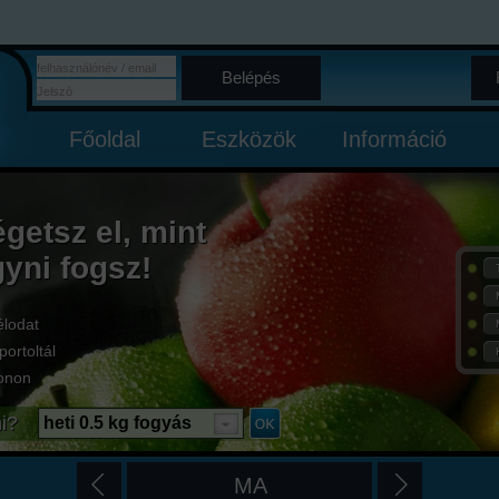
Belépés
Főoldal
Eszközök
Információ
égetsz el, mint
gyni fogsz!
élodat
portoltál
onon
i?
heti 0.5 kg fogyás
MA