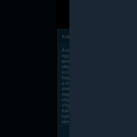
Kalóriaszámlálás
A sikeres fogyás titka valójában igen
egyszerű: égess több energiát, mint
amennyit beviszel. Természetesen e
elég nagy fegyelemre és akaraterőre
szükség, de meglepődve fogod tapasz
hogy a kalóriaszámolás mennyire ru
a többi diétához képest. Itt nincsenek ti
ételek és a megengedett kalóriabevite
nagymértékben növelheted ha testmo
végzel.
Végül, de nem utolsó sorban, a
kalóriaszámolás módszerét a legtöbb
egészségügyi szakorvos ajánlja és
támogatja.
To