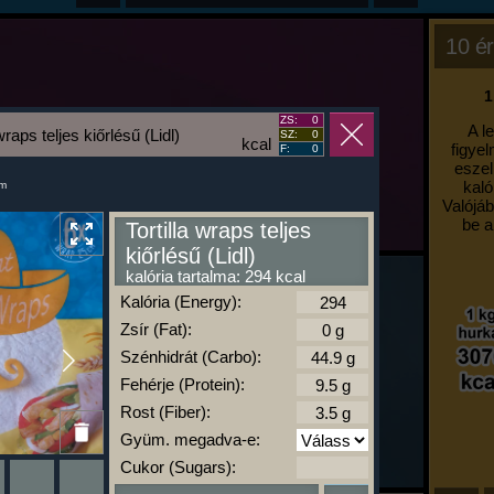
10 ér
1
ZS:
0
A l
 wraps teljes kiőrlésű (Lidl)
SZ:
0
kcal
figyel
F:
0
eszel
kaló
um
Valójáb
be a
Tortilla wraps teljes
kiőrlésű (Lidl)
kalória tartalma: 294 kcal
Kalória (Energy):
Zsír (Fat):
Szénhidrát (Carbo):
Fehérje (Protein):
Rost (Fiber):
Gyüm. megadva-e:
Cukor (Sugars):