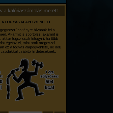
v a kalóriaszámolás mellett
. A FOGYÁS ALAPEGYENLETE
egegyszerűbb tényre hívnánk fel a
med. Akármit is sportolsz, akármit is
, akkor fogsz csak lefogyni, ha több
riát égetsz el, mint amit megeszel.
an ez a fogyás alapegyenlete, ne dőlj
 csodákkal csábító hirdetéseknek.