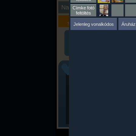
Nap kiértékelése
Címke fotó
feltöltés
Kalória
Szöveges
Szimulátor
Értékelés
Jelenleg vonalkódos
Áruház