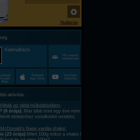
ség
KalóriaBázis
FB csoport
csatlakozás
Értékeld
Értékeld
YouTube
Google
App Store
csatorna
Play
bbi aktivitás
 Hibák az oldal működésében:
P (6 órája):
Már több mint egy éve nem
felvitt ételeimhez vonalkódot rendelni,
ktív az ablak. Az áruház lánchoz
s megy. A mások által megadott
 McDonald's Nagy vanília shake:
okat le tudom olvasni , jól működik. .
e (23 órája):
Miért 100g mikor a shake /
lefont cseréltem, a legújabb android fut,
45 kcal és az nem 100g?