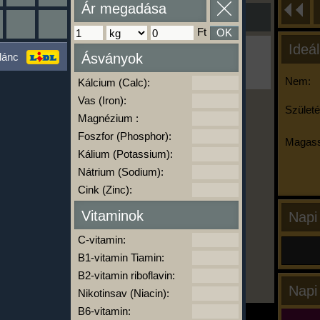
Ár megadása
Ft
OK
Ideál
Ha ma már nem eszel/sportolsz többet,
lánc
Ásványok
kattints a kiértékelésre!
A Kalória Szimulátor Prémium funkció.
Nem:
Kálcium (Calc):
Vas (Iron):
Születé
Magnézium :
-
Foszfor (Phosphor):
Magass
Kálium (Potassium):
Nátrium (Sodium):
kalóriabázis.hu
Cink (Zinc):
Vitaminok
Napi
C-vitamin:
B1-vitamin Tiamin:
B2-vitamin riboflavin:
Napi
Nikotinsav (Niacin):
B6-vitamin: