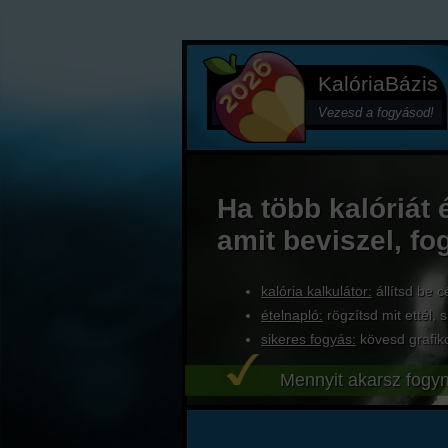
KalóriaBázis
Vezesd a fogyásod!
Ha több kalóriát 
amit beviszel, fo
kalória kalkulátor:
állítsd be c
ételnapló:
rögzítsd mit ettél, s
sikeres fogyás:
kövesd grafik
Mennyit akarsz fogyn