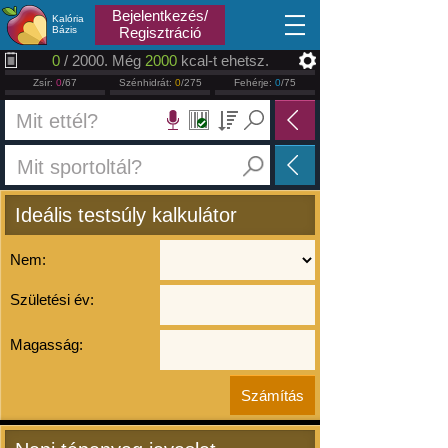
2026.08.09
Bejelentkezés/
Kalória
Bázis
Regisztráció
0
/ 2000. Még
2000
kcal-t ehetsz.
Zsír:
0
/67
Szénhidrát:
0
/275
Fehérje:
0
/75
Ideális testsúly kalkulátor
Nem:
Születési év:
Magasság: