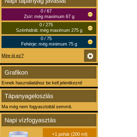
Napi tápanyag javaslat
0
/
67
Zsír: még maximum 67 g
0
/
275
Szénhidrát: még maximum 275 g
0
/
75
Fehérje: még minimum 75 g
Mire jó ez?
Grafikon
Ennek használatához be kell jelentkezni!
Tápanyageloszlás
Ma még nem fogyasztottál semmit.
Napi vízfogyasztás