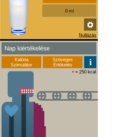
Nap kiértékelése
Kalória
Szöveges
Szimulátor
Értékelés