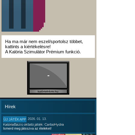
Ha ma már nem eszel/sportolsz többet,
kattints a kiértékelésre!
A Kalória Szimulátor Prémium funkció.
-
kalóriabázis.hu
Hírek
2026. 01. 13.
ÚJ JÁTÉK APP
KalóriaBázis oktató játék: CarboHydra
Ismerd meg játsszva az ételeket!