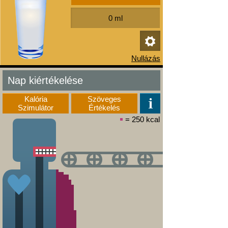
Nap kiértékelése
Kalória
Szöveges
Szimulátor
Értékelés