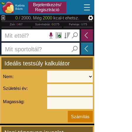
2026.08.08
Bejelentkezés/
Kalória
Bázis
Regisztráció
0
/ 2000. Még
2000
kcal-t ehetsz.
Zsír:
0
/67
Szénhidrát:
0
/275
Fehérje:
0
/75
Ideális testsúly kalkulátor
Nem:
Születési év:
Magasság: