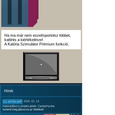
Ha ma már nem eszel/sportolsz többet,
kattints a kiértékelésre!
A Kalória Szimulátor Prémium funkció.
-
kalóriabázis.hu
Hírek
2026. 01. 13.
ÚJ JÁTÉK APP
KalóriaBázis oktató játék: CarboHydra
Ismerd meg játsszva az ételeket!