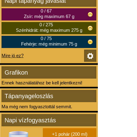
Napi tápanyag javaslat
0
/
67
Zsír: még maximum 67 g
0
/
275
Szénhidrát: még maximum 275 g
0
/
75
Fehérje: még minimum 75 g
Mire jó ez?
Grafikon
Ennek használatához be kell jelentkezni!
Tápanyageloszlás
Ma még nem fogyasztottál semmit.
Napi vízfogyasztás