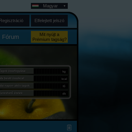
Magyar
Regisztráció
Elfelejtett jelszó
Mit nyújt a
Fórum
Prémium tagság?
Tagok összfogyása:
kg
Ma bevitt összkcal:
kcal
Mai napon aktív tagok:
fő
Kereshető ételek:
db