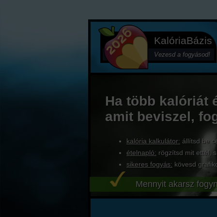
KalóriaBázis
Vezesd a fogyásod!
Ha több kalóriát 
amit beviszel, fo
kalória kalkulátor:
állítsd be c
ételnapló:
rögzítsd mit ettél, s
sikeres fogyás:
kövesd grafik
Mennyit akarsz fogyn