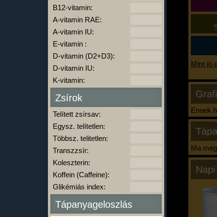
B12-vitamin:
A-vitamin RAE:
S
A-vitamin IU:
E-vitamin :
D-vitamin (D2+D3):
Mire jó 
D-vitamin IU:
K-vitamin:
Graf
Zsírok
Ennek ha
Telített zsírsav:
Egysz. telítetlen:
Tápa
Többsz. telitetlen:
Ma még 
Transzzsír:
Koleszterin:
Napi
Koffein (Caffeine):
Glikémiás index:
Tápanyageloszlás