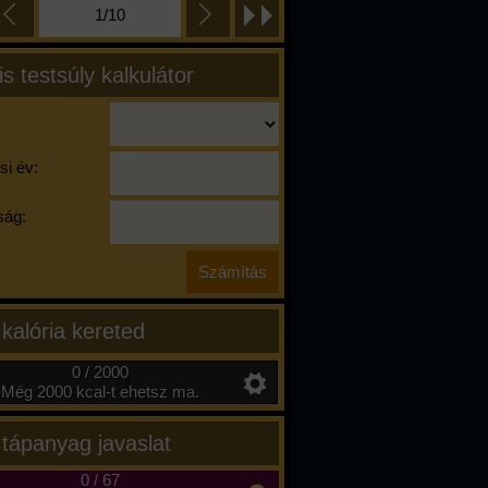
1/10
is testsúly kalkulátor
si év:
ág:
 kalória kereted
0 / 2000
Még 2000 kcal-t ehetsz ma.
 tápanyag javaslat
0
/
67