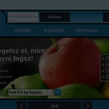
Belépés
Főoldal
Eszközök
Információ
égetsz el, mint
gyni fogsz!
élodat
portoltál
onon
i?
heti 0.5 kg fogyás
MA