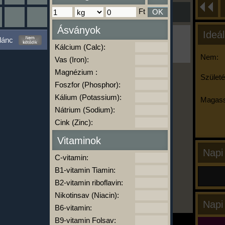
Ft
OK
Ásványok
Ideál
Ha ma már nem eszel/sportolsz többet,
lánc
kattints a kiértékelésre!
Kálcium (Calc):
A Kalória Szimulátor Prémium funkció.
Nem:
Vas (Iron):
Magnézium :
Születé
Foszfor (Phosphor):
-
Kálium (Potassium):
Magass
Nátrium (Sodium):
Cink (Zinc):
kalóriabázis.hu
Vitaminok
Napi
C-vitamin:
B1-vitamin Tiamin:
B2-vitamin riboflavin:
Nikotinsav (Niacin):
Napi
B6-vitamin:
B9-vitamin Folsav: