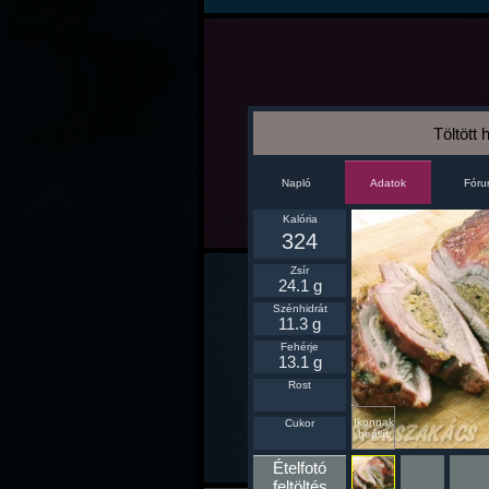
Töltött 
Napló
Fór
Adatok
Kalória
324
Zsír
24.1 g
Szénhidrát
11.3 g
Fehérje
13.1 g
Rost
Ikonnak
Cukor
beállít
Ételfotó
feltöltés