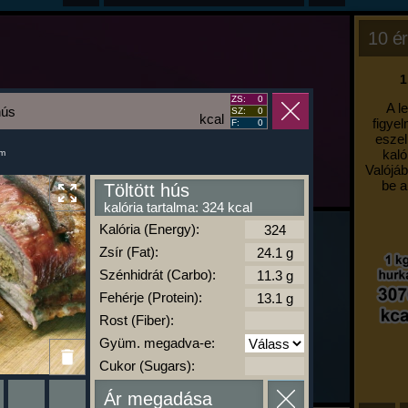
10 ér
1
ZS:
0
A l
hús
SZ:
0
kcal
figyel
F:
0
eszel
kaló
um
Valójáb
be a
Töltött hús
kalória tartalma: 324 kcal
Kalória (Energy):
Zsír (Fat):
Szénhidrát (Carbo):
Fehérje (Protein):
Rost (Fiber):
Gyüm. megadva-e:
Cukor (Sugars):
Ár megadása