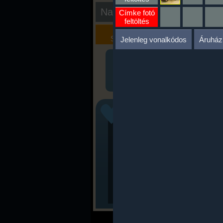
Nap kiértékelése
Címke fotó
feltöltés
Kalória
Szöveges
Szimulátor
Értékelés
Jelenleg vonalkódos
Áruház