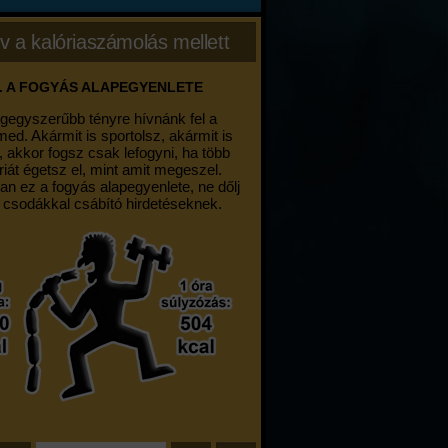
v a kalóriaszámolás mellett
. A FOGYÁS ALAPEGYENLETE
egegyszerűbb tényre hívnánk fel a
med. Akármit is sportolsz, akármit is
, akkor fogsz csak lefogyni, ha több
riát égetsz el, mint amit megeszel.
an ez a fogyás alapegyenlete, ne dőlj
 csodákkal csábító hirdetéseknek.