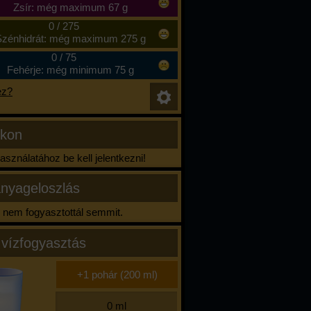
Zsír: még maximum 67 g
0
/
275
zénhidrát: még maximum 275 g
0
/
75
Fehérje: még minimum 75 g
ez?
ikon
sználatához be kell jelentkezni!
nyageloszlás
nem fogyasztottál semmit.
 vízfogyasztás