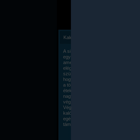
Kalóriaszámlálás
A sikeres fogyás titka valójában igen
egyszerű: égess több energiát, mint
amennyit beviszel. Természetesen e
elég nagy fegyelemre és akaraterőre
szükség, de meglepődve fogod tapasz
hogy a kalóriaszámolás mennyire ru
a többi diétához képest. Itt nincsenek ti
ételek és a megengedett kalóriabevite
nagymértékben növelheted ha testmo
végzel.
Végül, de nem utolsó sorban, a
kalóriaszámolás módszerét a legtöbb
egészségügyi szakorvos ajánlja és
támogatja.
To