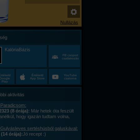
ség
KalóriaBázis
FB csoport
csatlakozás
Értékeld
Értékeld
YouTube
Google
App Store
csatorna
Play
bbi aktivitás
 Paradicsom:
2323 (8 órája):
Már hetek óta feszült
anélkül, hogy igazán tudtam volna,
alán a munkahelyi hajtás, talán az, hogy
ncas éveim közepén egyszer csak
 Gulyásleves sertéshúsból galuskával:
 körülöttem minden, ami régen izgalmas
(14 órája):
Jó recept :)
hétvégék már nem jelentettek semmit, a