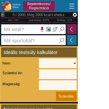
2026.08.06
Bejelentkezés/
Kalória
Bázis
Regisztráció
0
/ 2000. Még
2000
kcal-t ehetsz.
Zsír:
0
/67
Szénhidrát:
0
/275
Fehérje:
0
/75
Ideális testsúly kalkulátor
Nem:
Születési év:
Magasság: