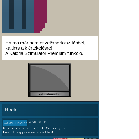
Ha ma már nem eszel/sportolsz többet,
kattints a kiértékelésre!
A Kalória Szimulátor Prémium funkció.
-
kalóriabázis.hu
Hírek
2026. 01. 13.
ÚJ JÁTÉK APP
KalóriaBázis oktató játék: CarboHydra
Ismerd meg játsszva az ételeket!