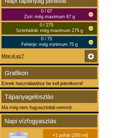
Napi tápanyag javaslat
0
/
67
Zsír: még maximum 67 g
0
/
275
Szénhidrát: még maximum 275 g
0
/
75
Fehérje: még minimum 75 g
Mire jó ez?
Grafikon
Ennek használatához be kell jelentkezni!
Tápanyageloszlás
Ma még nem fogyasztottál semmit.
Napi vízfogyasztás