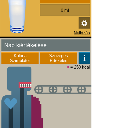
Nap kiértékelése
Kalória
Szöveges
Szimulátor
Értékelés