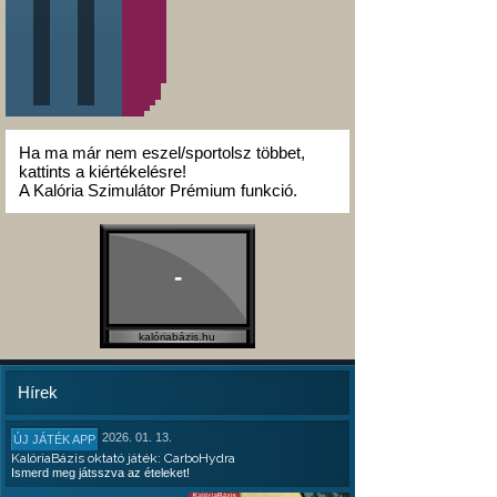
Ha ma már nem eszel/sportolsz többet,
kattints a kiértékelésre!
A Kalória Szimulátor Prémium funkció.
-
kalóriabázis.hu
Hírek
2026. 01. 13.
ÚJ JÁTÉK APP
KalóriaBázis oktató játék: CarboHydra
Ismerd meg játsszva az ételeket!