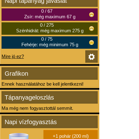
Napi tápanyag javaslat
0
/
67
Zsír: még maximum 67 g
0
/
275
Szénhidrát: még maximum 275 g
0
/
75
Fehérje: még minimum 75 g
Mire jó ez?
Grafikon
Ennek használatához be kell jelentkezni!
Tápanyageloszlás
Ma még nem fogyasztottál semmit.
Napi vízfogyasztás