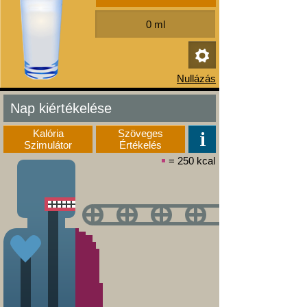
Nap kiértékelése
Kalória
Szöveges
Szimulátor
Értékelés