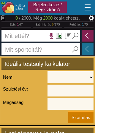
2026.08.09
Bejelentkezés/
Kalória
Bázis
Regisztráció
0
/ 2000. Még
2000
kcal-t ehetsz.
Zsír:
0
/67
Szénhidrát:
0
/275
Fehérje:
0
/75
Ideális testsúly kalkulátor
Nem:
Születési év:
Magasság: