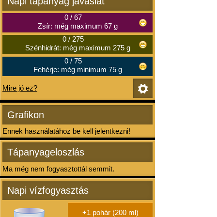
Napi tápanyag javaslat
0
/
67
Zsír: még maximum 67 g
0
/
275
Szénhidrát: még maximum 275 g
0
/
75
Fehérje: még minimum 75 g
Mire jó ez?
Grafikon
Ennek használatához be kell jelentkezni!
Tápanyageloszlás
Ma még nem fogyasztottál semmit.
Napi vízfogyasztás