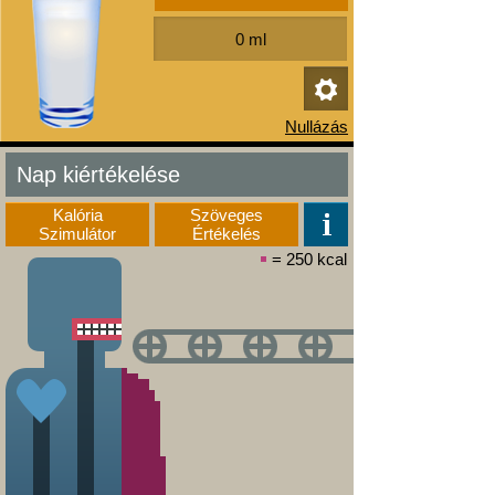
Nap kiértékelése
Kalória
Szöveges
Szimulátor
Értékelés