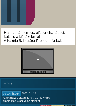
Ha ma már nem eszel/sportolsz többet,
kattints a kiértékelésre!
A Kalória Szimulátor Prémium funkció.
-
kalóriabázis.hu
Hírek
2026. 01. 13.
ÚJ JÁTÉK APP
KalóriaBázis oktató játék: CarboHydra
Ismerd meg játsszva az ételeket!