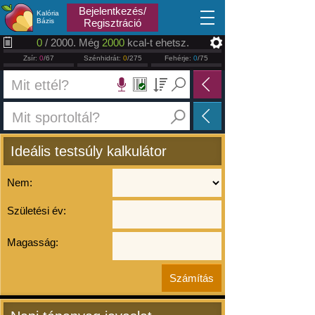
2026.08.09
Bejelentkezés/
Kalória
Bázis
Regisztráció
0
/ 2000. Még
2000
kcal-t ehetsz.
Zsír:
0
/67
Szénhidrát:
0
/275
Fehérje:
0
/75
Ideális testsúly kalkulátor
Nem:
Születési év:
Magasság: