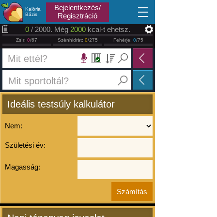
2026.08.10
Bejelentkezés/
Kalória
Bázis
Regisztráció
0
/ 2000. Még
2000
kcal-t ehetsz.
Zsír:
0
/67
Szénhidrát:
0
/275
Fehérje:
0
/75
Ideális testsúly kalkulátor
Nem:
Születési év:
Magasság: