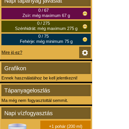
Napi tápanyag javaslat
0
/
67
Zsír: még maximum 67 g
0
/
275
Szénhidrát: még maximum 275 g
0
/
75
Fehérje: még minimum 75 g
Mire jó ez?
Grafikon
Ennek használatához be kell jelentkezni!
Tápanyageloszlás
Ma még nem fogyasztottál semmit.
Napi vízfogyasztás