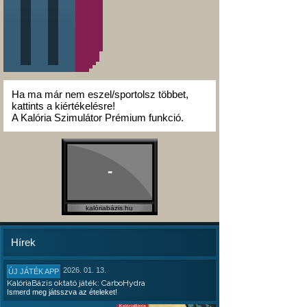
Ha ma már nem eszel/sportolsz többet,
kattints a kiértékelésre!
A Kalória Szimulátor Prémium funkció.
-
kalóriabázis.hu
Hírek
2026. 01. 13.
ÚJ JÁTÉK APP
KalóriaBázis oktató játék: CarboHydra
Ismerd meg játsszva az ételeket!