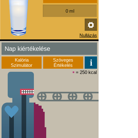
Nap kiértékelése
Kalória
Szöveges
Szimulátor
Értékelés