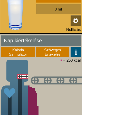
Nap kiértékelése
Kalória
Szöveges
Szimulátor
Értékelés