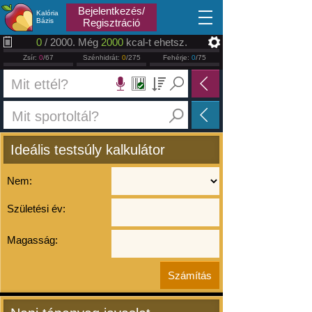
2026.08.07
Bejelentkezés/
Kalória
Bázis
Regisztráció
0
/ 2000. Még
2000
kcal-t ehetsz.
Zsír:
0
/67
Szénhidrát:
0
/275
Fehérje:
0
/75
Ideális testsúly kalkulátor
Nem:
Születési év:
Magasság: