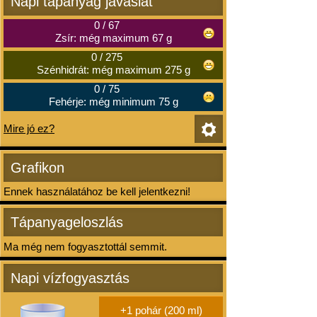
Napi tápanyag javaslat
0
/
67
Zsír: még maximum 67 g
0
/
275
Szénhidrát: még maximum 275 g
0
/
75
Fehérje: még minimum 75 g
Mire jó ez?
Grafikon
Ennek használatához be kell jelentkezni!
Tápanyageloszlás
Ma még nem fogyasztottál semmit.
Napi vízfogyasztás