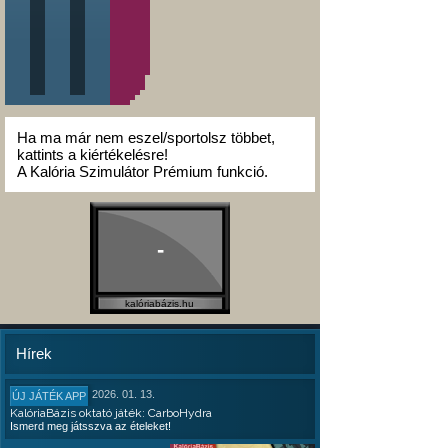
Ha ma már nem eszel/sportolsz többet,
kattints a kiértékelésre!
A Kalória Szimulátor Prémium funkció.
-
kalóriabázis.hu
Hírek
2026. 01. 13.
ÚJ JÁTÉK APP
KalóriaBázis oktató játék: CarboHydra
Ismerd meg játsszva az ételeket!