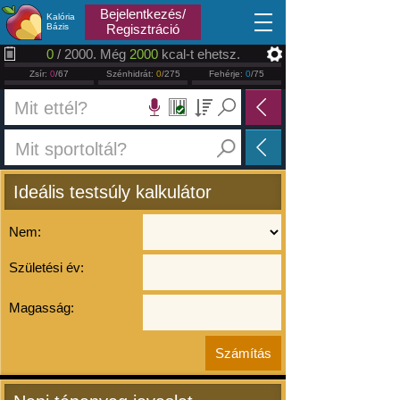
2026.08.07
Bejelentkezés/
Kalória
Bázis
Regisztráció
0
/ 2000. Még
2000
kcal-t ehetsz.
Zsír:
0
/67
Szénhidrát:
0
/275
Fehérje:
0
/75
Ideális testsúly kalkulátor
Nem:
Születési év:
Magasság: