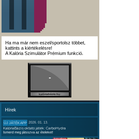
Ha ma már nem eszel/sportolsz többet,
kattints a kiértékelésre!
A Kalória Szimulátor Prémium funkció.
-
kalóriabázis.hu
Hírek
2026. 01. 13.
ÚJ JÁTÉK APP
KalóriaBázis oktató játék: CarboHydra
Ismerd meg játsszva az ételeket!