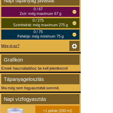
Napi tápanyag javaslat
0
/
67
Zsír: még maximum 67 g
0
/
275
Szénhidrát: még maximum 275 g
0
/
75
Fehérje: még minimum 75 g
Mire jó ez?
Grafikon
Ennek használatához be kell jelentkezni!
Tápanyageloszlás
Ma még nem fogyasztottál semmit.
Napi vízfogyasztás