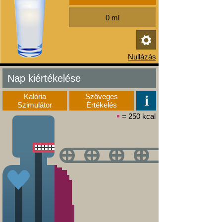
Nap kiértékelése
Kalória
Szöveges
Szimulátor
Értékelés