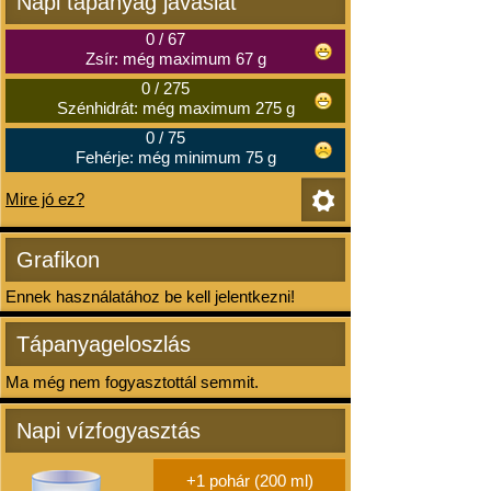
Napi tápanyag javaslat
0
/
67
Zsír: még maximum 67 g
0
/
275
Szénhidrát: még maximum 275 g
0
/
75
Fehérje: még minimum 75 g
Mire jó ez?
Grafikon
Ennek használatához be kell jelentkezni!
Tápanyageloszlás
Ma még nem fogyasztottál semmit.
Napi vízfogyasztás