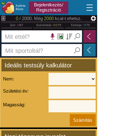
2026.08.06
Bejelentkezés/
Kalória
Bázis
Regisztráció
0
/ 2000. Még
2000
kcal-t ehetsz.
Zsír:
0
/67
Szénhidrát:
0
/275
Fehérje:
0
/75
Ideális testsúly kalkulátor
Nem:
Születési év:
Magasság: