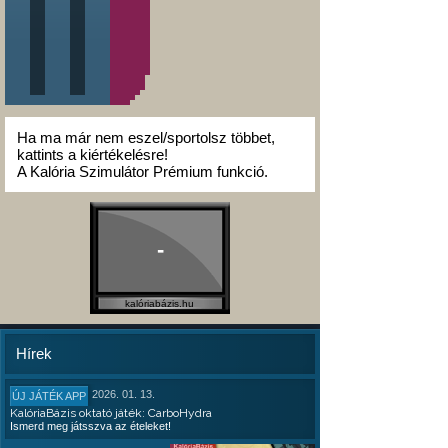
Ha ma már nem eszel/sportolsz többet,
kattints a kiértékelésre!
A Kalória Szimulátor Prémium funkció.
-
kalóriabázis.hu
Hírek
2026. 01. 13.
ÚJ JÁTÉK APP
KalóriaBázis oktató játék: CarboHydra
Ismerd meg játsszva az ételeket!