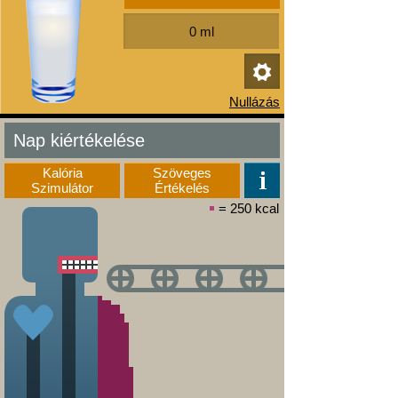
Nap kiértékelése
Kalória
Szöveges
Szimulátor
Értékelés