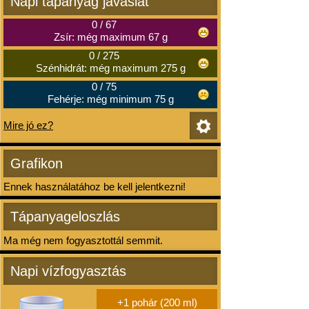
Napi tápanyag javaslat
0
/
67
Zsír: még maximum 67 g
0
/
275
Szénhidrát: még maximum 275 g
0
/
75
Fehérje: még minimum 75 g
Mire jó ez?
Grafikon
Ennek használatához be kell jelentkezni!
Tápanyageloszlás
Ma még nem fogyasztottál semmit.
Napi vízfogyasztás