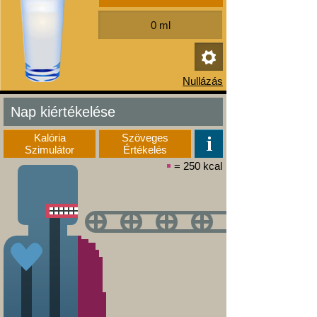
Nap kiértékelése
Kalória
Szöveges
Szimulátor
Értékelés