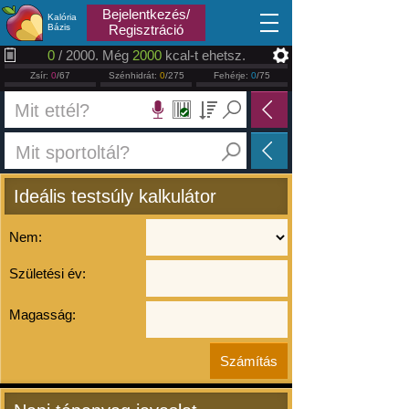
2026.08.07
Bejelentkezés/
Kalória
Bázis
Regisztráció
0
/ 2000. Még
2000
kcal-t ehetsz.
Zsír:
0
/67
Szénhidrát:
0
/275
Fehérje:
0
/75
Ideális testsúly kalkulátor
Nem:
Születési év:
Magasság: