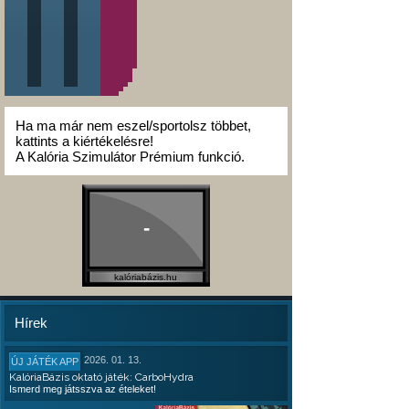
Ha ma már nem eszel/sportolsz többet,
kattints a kiértékelésre!
A Kalória Szimulátor Prémium funkció.
-
kalóriabázis.hu
Hírek
2026. 01. 13.
ÚJ JÁTÉK APP
KalóriaBázis oktató játék: CarboHydra
Ismerd meg játsszva az ételeket!