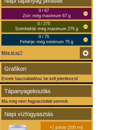
Napi tápanyag javaslat
0
/
67
Zsír: még maximum 67 g
0
/
275
Szénhidrát: még maximum 275 g
0
/
75
Fehérje: még minimum 75 g
Mire jó ez?
Grafikon
Ennek használatához be kell jelentkezni!
Tápanyageloszlás
Ma még nem fogyasztottál semmit.
Napi vízfogyasztás