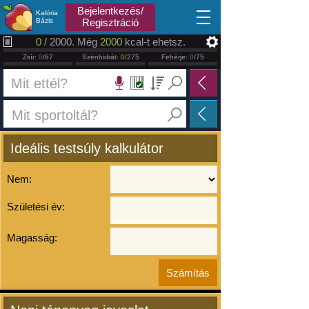
2026.08.09
Bejelentkezés/
Kalória
Bázis
Regisztráció
0
/ 2000. Még
2000
kcal-t ehetsz.
Zsír:
0
/67
Szénhidrát:
0
/275
Fehérje:
0
/75
Ideális testsúly kalkulátor
Nem:
Születési év:
Magasság: