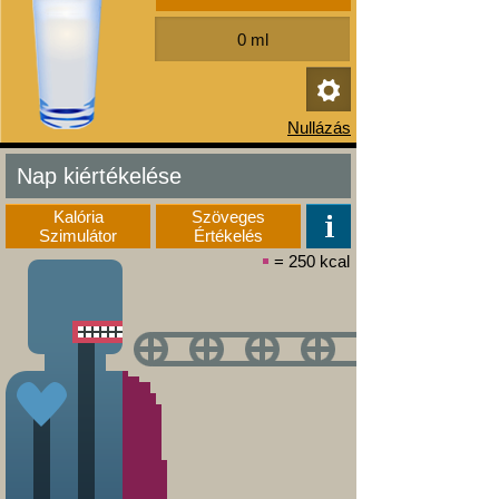
Nap kiértékelése
Kalória
Szöveges
Szimulátor
Értékelés