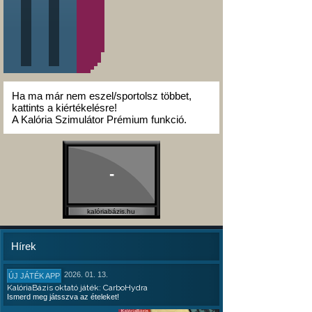
Ha ma már nem eszel/sportolsz többet,
kattints a kiértékelésre!
A Kalória Szimulátor Prémium funkció.
-
kalóriabázis.hu
Hírek
2026. 01. 13.
ÚJ JÁTÉK APP
KalóriaBázis oktató játék: CarboHydra
Ismerd meg játsszva az ételeket!