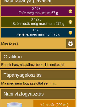
Napi tápanyag javaslat
0
/
67
Zsír: még maximum 67 g
0
/
275
Szénhidrát: még maximum 275 g
0
/
75
Fehérje: még minimum 75 g
Mire jó ez?
Grafikon
Ennek használatához be kell jelentkezni!
Tápanyageloszlás
Ma még nem fogyasztottál semmit.
Napi vízfogyasztás