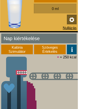
Nap kiértékelése
Kalória
Szöveges
Szimulátor
Értékelés