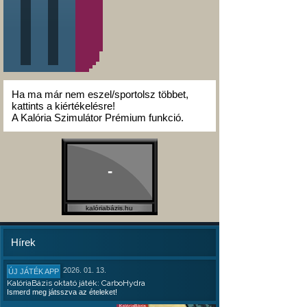
Ha ma már nem eszel/sportolsz többet,
kattints a kiértékelésre!
A Kalória Szimulátor Prémium funkció.
-
kalóriabázis.hu
Hírek
2026. 01. 13.
ÚJ JÁTÉK APP
KalóriaBázis oktató játék: CarboHydra
Ismerd meg játsszva az ételeket!