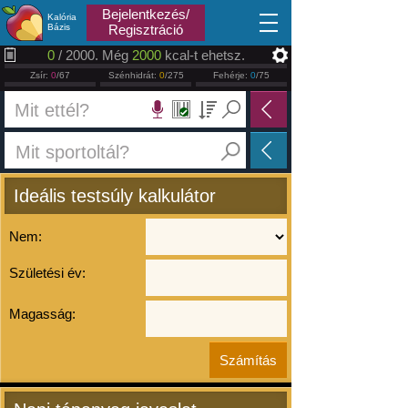
2026.08.09
Bejelentkezés/
Kalória
Bázis
Regisztráció
0
/ 2000. Még
2000
kcal-t ehetsz.
Zsír:
0
/67
Szénhidrát:
0
/275
Fehérje:
0
/75
Ideális testsúly kalkulátor
Nem:
Születési év:
Magasság: